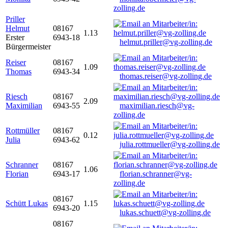
zolling.de
Priller
Helmut
08167
1.13
Erster
6943-18
helmut.priller@vg-zolling.de
Bürgermeister
Reiser
08167
1.09
Thomas
6943-34
thomas.reiser@vg-zolling.de
Riesch
08167
2.09
Maximilian
6943-55
maximilian.riesch@vg-
zolling.de
Rottmüller
08167
0.12
Julia
6943-62
julia.rottmueller@vg-zolling.de
Schranner
08167
1.06
Florian
6943-17
florian.schranner@vg-
zolling.de
08167
Schütt Lukas
1.15
6943-20
lukas.schuett@vg-zolling.de
08167