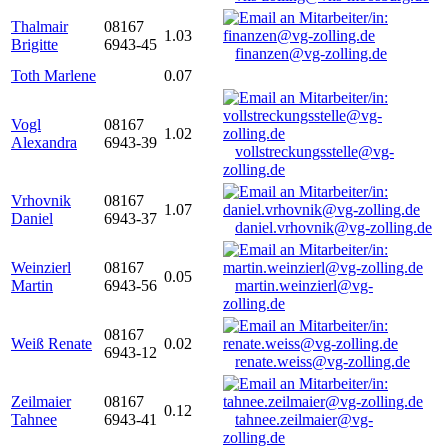
Thalmair
08167
1.03
Brigitte
6943-45
finanzen@vg-zolling.de
Toth Marlene
0.07
Vogl
08167
1.02
Alexandra
6943-39
vollstreckungsstelle@vg-
zolling.de
Vrhovnik
08167
1.07
Daniel
6943-37
daniel.vrhovnik@vg-zolling.de
Weinzierl
08167
0.05
Martin
6943-56
martin.weinzierl@vg-
zolling.de
08167
Weiß Renate
0.02
6943-12
renate.weiss@vg-zolling.de
Zeilmaier
08167
0.12
Tahnee
6943-41
tahnee.zeilmaier@vg-
zolling.de