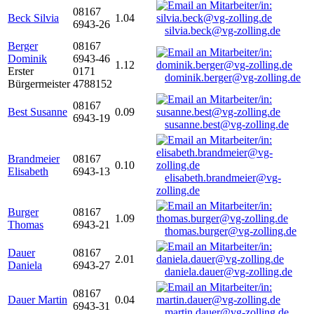
08167
Beck Silvia
1.04
6943-26
silvia.beck@vg-zolling.de
Berger
08167
Dominik
6943-46
1.12
Erster
0171
dominik.berger@vg-zolling.de
Bürgermeister
4788152
08167
Best Susanne
0.09
6943-19
susanne.best@vg-zolling.de
Brandmeier
08167
0.10
Elisabeth
6943-13
elisabeth.brandmeier@vg-
zolling.de
Burger
08167
1.09
Thomas
6943-21
thomas.burger@vg-zolling.de
Dauer
08167
2.01
Daniela
6943-27
daniela.dauer@vg-zolling.de
08167
Dauer Martin
0.04
6943-31
martin.dauer@vg-zolling.de