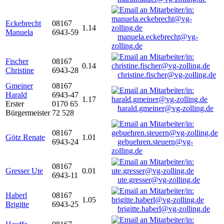
Eckebrecht
08167
1.14
Manuela
6943-59
manuela.eckebrecht@vg-
zolling.de
Fischer
08167
0.14
Christine
6943-28
christine.fischer@vg-zolling.de
Gmeiner
08167
Harald
6943-47
1.17
Erster
0170 65
harald.gmeiner@vg-zolling.de
Bürgermeister
72 528
08167
Götz Renate
1.01
6943-24
gebuehren.steuern@vg-
zolling.de
08167
Gresser Ute
0.01
6943-11
ute.gresser@vg-zolling.de
Haberl
08167
1.05
Brigitte
6943-25
brigitte.haberl@vg-zolling.de