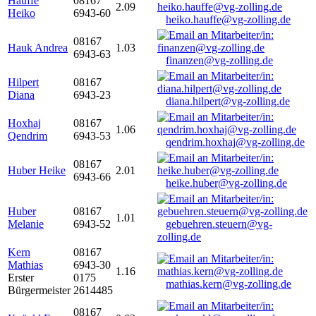
Hauffe
08167
2.09
Heiko
6943-60
heiko.hauffe@vg-zolling.de
08167
Hauk Andrea
1.03
6943-63
finanzen@vg-zolling.de
Hilpert
08167
Diana
6943-23
diana.hilpert@vg-zolling.de
Hoxhaj
08167
1.06
Qendrim
6943-53
qendrim.hoxhaj@vg-zolling.de
08167
Huber Heike
2.01
6943-66
heike.huber@vg-zolling.de
Huber
08167
1.01
Melanie
6943-52
gebuehren.steuern@vg-
zolling.de
Kern
08167
Mathias
6943-30
1.16
Erster
0175
mathias.kern@vg-zolling.de
Bürgermeister
2614485
08167