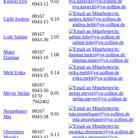
Knöckl Eva
0.02
6943-12
eva.knoeckl@vg-zolling.de
08167
Liebl Andrea
0.10
6943-15
andrea.liebl@vg-zolling.de
08167
Lohr Sabine
2.05
6943-36
sabine.lohr@vg-zolling.de
Maier
08167
1.08
Dagmar
6943-16
dagmar.maier@vg-zolling.de
08167
Mehl Erika
0.14
6943-35
erika.mehl@vg-zolling.de
08167
6943-50
Meyer Stefan
0.05
0170
stefan.meyer@vg-zolling.de
7942402
Neugebauer
08167
0.01
Mia
6943-58
mia.neugebauer@vg-zolling.de
Obermeier
08167
0.13
Monika
6943-42
monika.obermeier@vg-