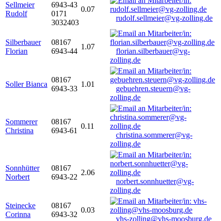
Sellmeier
6943-43
0.07
Rudolf
0171
rudolf.sellmeier@vg-zolling.de
3032403
Silberbauer
08167
1.07
Florian
6943-44
florian.silberbauer@vg-
zolling.de
08167
Soller Bianca
1.01
6943-33
gebuehren.steuern@vg-
zolling.de
Sommerer
08167
0.11
Christina
6943-61
christina.sommerer@vg-
zolling.de
Sonnhütter
08167
2.06
Norbert
6943-22
norbert.sonnhuetter@vg-
zolling.de
Steinecke
08167
0.03
Corinna
6943-32
vhs-zolling@vhs-moosburg.de