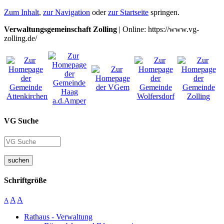
Zum Inhalt
,
zur Navigation
oder
zur Startseite
springen.
Verwaltungsgemeinschaft Zolling
| Online: https://www.vg-
zolling.de/
VG Suche
suchen
Schriftgröße
A
A
A
Rathaus - Verwaltung