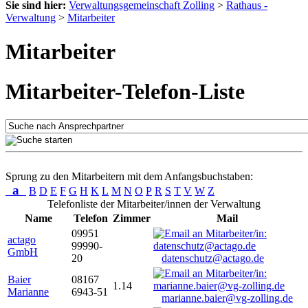
Sie sind hier:
Verwaltungsgemeinschaft Zolling
>
Rathaus -
Verwaltung
>
Mitarbeiter
Mitarbeiter
Mitarbeiter-Telefon-Liste
Sprung zu den Mitarbeitern mit dem Anfangsbuchstaben:
a
B
D
E
F
G
H
K
L
M
N
O
P
R
S
T
V
W
Z
Telefonliste der Mitarbeiter/innen der Verwaltung
Name
Telefon
Zimmer
Mail
09951
actago
99990-
GmbH
20
datenschutz@actago.de
Baier
08167
1.14
Marianne
6943-51
marianne.baier@vg-zolling.de