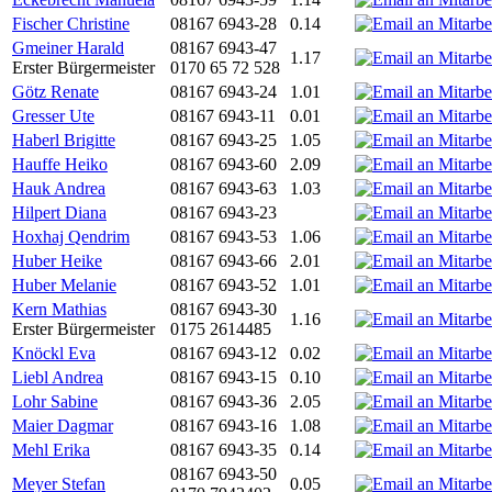
Fischer Christine
08167 6943-28
0.14
Gmeiner Harald
08167 6943-47
1.17
Erster Bürgermeister
0170 65 72 528
Götz Renate
08167 6943-24
1.01
Gresser Ute
08167 6943-11
0.01
Haberl Brigitte
08167 6943-25
1.05
Hauffe Heiko
08167 6943-60
2.09
Hauk Andrea
08167 6943-63
1.03
Hilpert Diana
08167 6943-23
Hoxhaj Qendrim
08167 6943-53
1.06
Huber Heike
08167 6943-66
2.01
Huber Melanie
08167 6943-52
1.01
Kern Mathias
08167 6943-30
1.16
Erster Bürgermeister
0175 2614485
Knöckl Eva
08167 6943-12
0.02
Liebl Andrea
08167 6943-15
0.10
Lohr Sabine
08167 6943-36
2.05
Maier Dagmar
08167 6943-16
1.08
Mehl Erika
08167 6943-35
0.14
08167 6943-50
Meyer Stefan
0.05