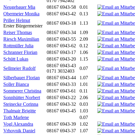
0170 7942402
Neugebauer Mia
08167 6943-58
0.01
Obermeier Monika
08167 6943-42
0.13
Priller Helmut
08167 6943-18
1.13
Erster Bürgermeister
Reiser Thomas
08167 6943-34
1.09
Riesch Maximilian
08167 6943-55
2.09
Rottmüller Julia
08167 6943-62
0.12
Schranner Florian
08167 6943-17
1.06
Schütt Lukas
08167 6943-20
1.15
08167 6943-43
Sellmeier Rudolf
0.07
0171 3032403
Silberbauer Florian
08167 6943-44
1.07
Soller Bianca
08167 6943-33
1.01
Sommerer Christina
08167 6943-61
0.11
Sonnhütter Norbert
08167 6943-22
2.06
Steinecke Corinna
08167 6943-32
0.03
Thalmair Brigitte
08167 6943-45
1.03
Toth Marlene
0.07
Vogl Alexandra
08167 6943-39
1.02
Vrhovnik Daniel
08167 6943-37
1.07