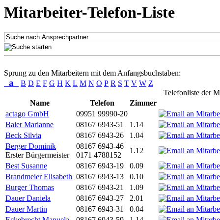
Mitarbeiter-Telefon-Liste
Sprung zu den Mitarbeitern mit dem Anfangsbuchstaben:
a
B
D
E
F
G
H
K
L
M
N
O
P
R
S
T
V
W
Z
Telefonliste der M
Name
Telefon
Zimmer
actago GmbH
09951 99990-20
Baier Marianne
08167 6943-51
1.14
Beck Silvia
08167 6943-26
1.04
Berger Dominik
08167 6943-46
1.12
Erster Bürgermeister
0171 4788152
Best Susanne
08167 6943-19
0.09
Brandmeier Elisabeth
08167 6943-13
0.10
Burger Thomas
08167 6943-21
1.09
Dauer Daniela
08167 6943-27
2.01
Dauer Martin
08167 6943-31
0.04
Eckebrecht Manuela
08167 6943-59
1.14