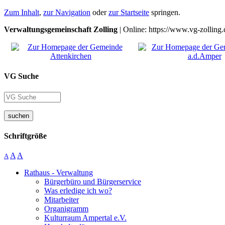
Zum Inhalt
,
zur Navigation
oder
zur Startseite
springen.
Verwaltungsgemeinschaft Zolling
| Online: https://www.vg-zolling.
VG Suche
suchen
Schriftgröße
A
A
A
Rathaus - Verwaltung
Bürgerbüro und Bürgerservice
Was erledige ich wo?
Mitarbeiter
Organigramm
Kulturraum Ampertal e.V.