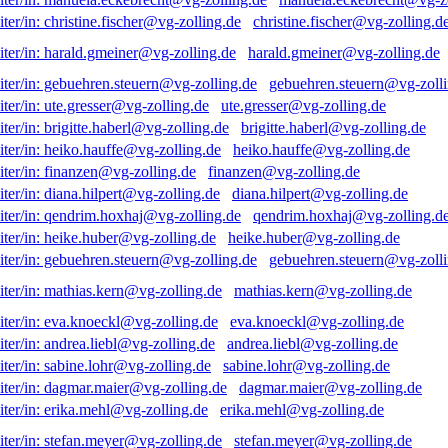
christine.fischer@vg-zolling.d
harald.gmeiner@vg-zolling.de
gebuehren.steuern@vg-zolli
ute.gresser@vg-zolling.de
brigitte.haberl@vg-zolling.de
heiko.hauffe@vg-zolling.de
finanzen@vg-zolling.de
diana.hilpert@vg-zolling.de
qendrim.hoxhaj@vg-zolling.d
heike.huber@vg-zolling.de
gebuehren.steuern@vg-zolli
mathias.kern@vg-zolling.de
eva.knoeckl@vg-zolling.de
andrea.liebl@vg-zolling.de
sabine.lohr@vg-zolling.de
dagmar.maier@vg-zolling.de
erika.mehl@vg-zolling.de
stefan.meyer@vg-zolling.de