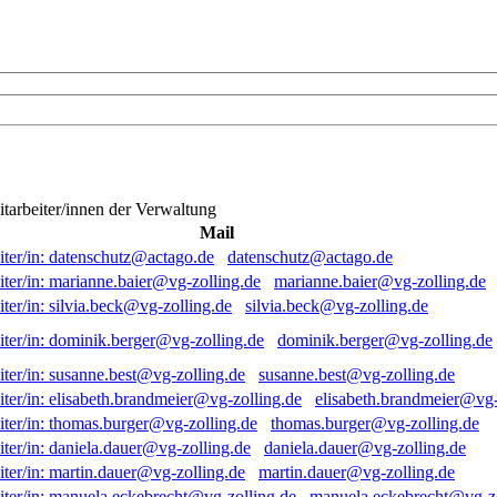
itarbeiter/innen der Verwaltung
Mail
datenschutz@actago.de
marianne.baier@vg-zolling.de
silvia.beck@vg-zolling.de
dominik.berger@vg-zolling.de
susanne.best@vg-zolling.de
elisabeth.brandmeier@vg-
thomas.burger@vg-zolling.de
daniela.dauer@vg-zolling.de
martin.dauer@vg-zolling.de
manuela.eckebrecht@vg-zo