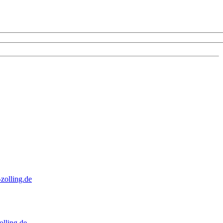
zolling.de
lling.de