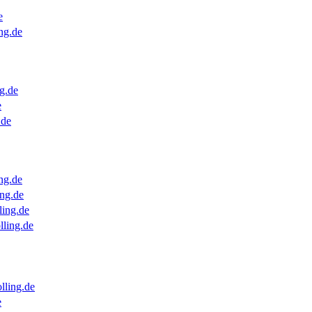
e
ng.de
g.de
e
.de
ng.de
ng.de
ling.de
lling.de
lling.de
e