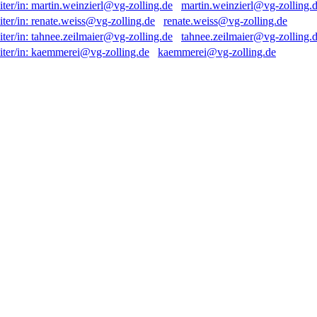
martin.weinzierl@vg-zolling.
renate.weiss@vg-zolling.de
tahnee.zeilmaier@vg-zolling.
kaemmerei@vg-zolling.de