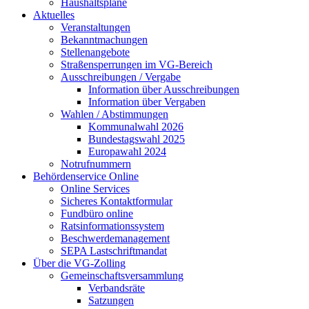
Haushaltspläne
Aktuelles
Veranstaltungen
Bekanntmachungen
Stellenangebote
Straßensperrungen im VG-Bereich
Ausschreibungen / Vergabe
Information über Ausschreibungen
Information über Vergaben
Wahlen / Abstimmungen
Kommunalwahl 2026
Bundestagswahl 2025
Europawahl 2024
Notrufnummern
Behördenservice Online
Online Services
Sicheres Kontaktformular
Fundbüro online
Ratsinformationssystem
Beschwerdemanagement
SEPA Lastschriftmandat
Über die VG-Zolling
Gemeinschaftsversammlung
Verbandsräte
Satzungen