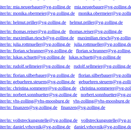
mia.neugebauer@vg-zolling.d
monika.obermeier@vg-zolli
helmut.priller@vg-zolling.de
thomas.reiser@vg-zolling.de
maximilian.riesch@vg-zollin
julia.rottmueller@vg-zolling.d
florian.schranner@vg-zolling
lukas.schuett@vg-zolling.de
rudolf.sellmeier@vg-zolling.de
florian.silberbauer@vg-zolli
gebuehren.steuern@vg-zolli
christina.sommerer@vg-zol
norbert.sonnhuetter@vg-zo
vhs-zolling@vhs-moosburg.de
finanzen@vg-zolling.de
vollstreckungsstelle@vg-zo
daniel.vrhovnik@vg-zolling.d