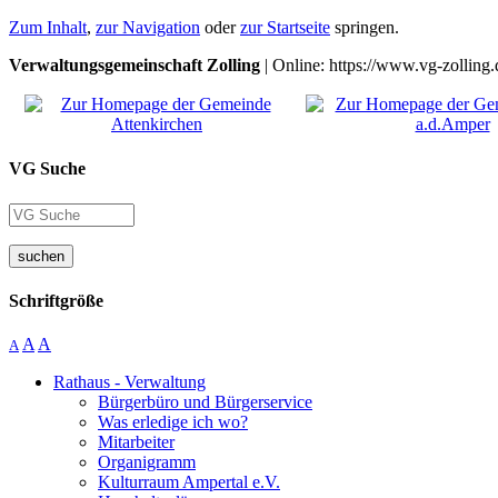
Zum Inhalt
,
zur Navigation
oder
zur Startseite
springen.
Verwaltungsgemeinschaft Zolling
| Online: https://www.vg-zolling.
VG Suche
suchen
Schriftgröße
A
A
A
Rathaus - Verwaltung
Bürgerbüro und Bürgerservice
Was erledige ich wo?
Mitarbeiter
Organigramm
Kulturraum Ampertal e.V.