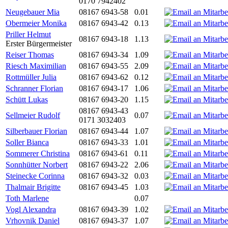
0170 7942402
Neugebauer Mia
08167 6943-58
0.01
Obermeier Monika
08167 6943-42
0.13
Priller Helmut
08167 6943-18
1.13
Erster Bürgermeister
Reiser Thomas
08167 6943-34
1.09
Riesch Maximilian
08167 6943-55
2.09
Rottmüller Julia
08167 6943-62
0.12
Schranner Florian
08167 6943-17
1.06
Schütt Lukas
08167 6943-20
1.15
08167 6943-43
Sellmeier Rudolf
0.07
0171 3032403
Silberbauer Florian
08167 6943-44
1.07
Soller Bianca
08167 6943-33
1.01
Sommerer Christina
08167 6943-61
0.11
Sonnhütter Norbert
08167 6943-22
2.06
Steinecke Corinna
08167 6943-32
0.03
Thalmair Brigitte
08167 6943-45
1.03
Toth Marlene
0.07
Vogl Alexandra
08167 6943-39
1.02
Vrhovnik Daniel
08167 6943-37
1.07