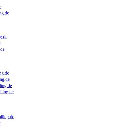
e
ng.de
g.de
e
.de
ng.de
ng.de
ling.de
lling.de
lling.de
e