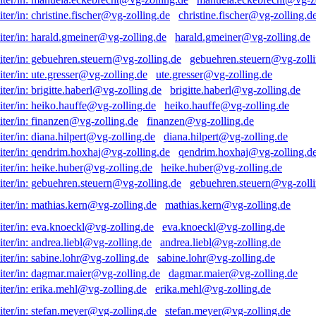
christine.fischer@vg-zolling.d
harald.gmeiner@vg-zolling.de
gebuehren.steuern@vg-zolli
ute.gresser@vg-zolling.de
brigitte.haberl@vg-zolling.de
heiko.hauffe@vg-zolling.de
finanzen@vg-zolling.de
diana.hilpert@vg-zolling.de
qendrim.hoxhaj@vg-zolling.d
heike.huber@vg-zolling.de
gebuehren.steuern@vg-zolli
mathias.kern@vg-zolling.de
eva.knoeckl@vg-zolling.de
andrea.liebl@vg-zolling.de
sabine.lohr@vg-zolling.de
dagmar.maier@vg-zolling.de
erika.mehl@vg-zolling.de
stefan.meyer@vg-zolling.de