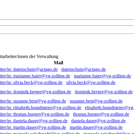
itarbeiter/innen der Verwaltung
Mail
datenschutz@actago.de
marianne.baier@vg-zolling.de
silvia.beck@vg-zolling.de
dominik.berger@vg-zolling.de
susanne.best@vg-zolling.de
elisabeth.brandmeier@vg-
thomas.burger@vg-zolling.de
daniela.dauer@vg-zolling.de
martin.dauer@vg-zolling.de
manuela.eckebrecht@vg-zo