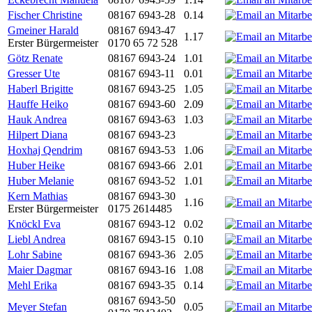
Fischer Christine
08167 6943-28
0.14
Gmeiner Harald
08167 6943-47
1.17
Erster Bürgermeister
0170 65 72 528
Götz Renate
08167 6943-24
1.01
Gresser Ute
08167 6943-11
0.01
Haberl Brigitte
08167 6943-25
1.05
Hauffe Heiko
08167 6943-60
2.09
Hauk Andrea
08167 6943-63
1.03
Hilpert Diana
08167 6943-23
Hoxhaj Qendrim
08167 6943-53
1.06
Huber Heike
08167 6943-66
2.01
Huber Melanie
08167 6943-52
1.01
Kern Mathias
08167 6943-30
1.16
Erster Bürgermeister
0175 2614485
Knöckl Eva
08167 6943-12
0.02
Liebl Andrea
08167 6943-15
0.10
Lohr Sabine
08167 6943-36
2.05
Maier Dagmar
08167 6943-16
1.08
Mehl Erika
08167 6943-35
0.14
08167 6943-50
Meyer Stefan
0.05