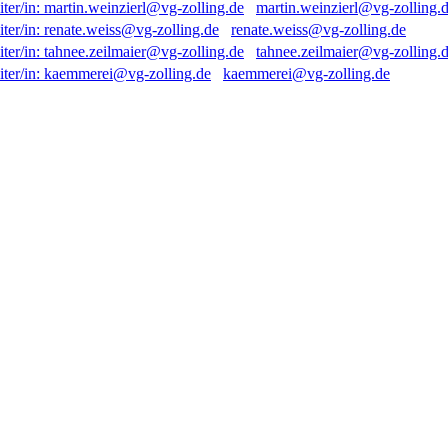
martin.weinzierl@vg-zolling.
renate.weiss@vg-zolling.de
tahnee.zeilmaier@vg-zolling.
kaemmerei@vg-zolling.de