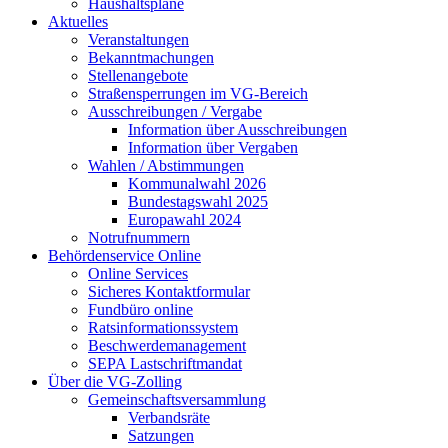
Haushaltspläne
Aktuelles
Veranstaltungen
Bekanntmachungen
Stellenangebote
Straßensperrungen im VG-Bereich
Ausschreibungen / Vergabe
Information über Ausschreibungen
Information über Vergaben
Wahlen / Abstimmungen
Kommunalwahl 2026
Bundestagswahl 2025
Europawahl 2024
Notrufnummern
Behördenservice Online
Online Services
Sicheres Kontaktformular
Fundbüro online
Ratsinformationssystem
Beschwerdemanagement
SEPA Lastschriftmandat
Über die VG-Zolling
Gemeinschaftsversammlung
Verbandsräte
Satzungen