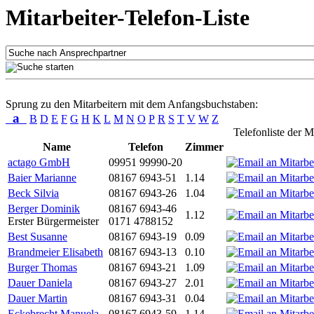
Mitarbeiter-Telefon-Liste
Sprung zu den Mitarbeitern mit dem Anfangsbuchstaben:
a
B
D
E
F
G
H
K
L
M
N
O
P
R
S
T
V
W
Z
Telefonliste der M
Name
Telefon
Zimmer
actago GmbH
09951 99990-20
Baier Marianne
08167 6943-51
1.14
Beck Silvia
08167 6943-26
1.04
Berger Dominik
08167 6943-46
1.12
Erster Bürgermeister
0171 4788152
Best Susanne
08167 6943-19
0.09
Brandmeier Elisabeth
08167 6943-13
0.10
Burger Thomas
08167 6943-21
1.09
Dauer Daniela
08167 6943-27
2.01
Dauer Martin
08167 6943-31
0.04
Eckebrecht Manuela
08167 6943-59
1.14