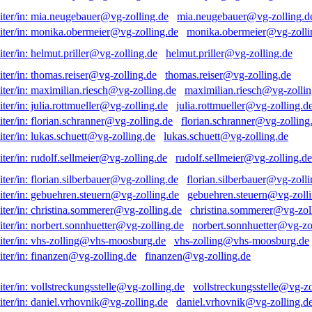
mia.neugebauer@vg-zolling.d
monika.obermeier@vg-zolli
helmut.priller@vg-zolling.de
thomas.reiser@vg-zolling.de
maximilian.riesch@vg-zollin
julia.rottmueller@vg-zolling.d
florian.schranner@vg-zolling
lukas.schuett@vg-zolling.de
rudolf.sellmeier@vg-zolling.de
florian.silberbauer@vg-zolli
gebuehren.steuern@vg-zolli
christina.sommerer@vg-zol
norbert.sonnhuetter@vg-zo
vhs-zolling@vhs-moosburg.de
finanzen@vg-zolling.de
vollstreckungsstelle@vg-zo
daniel.vrhovnik@vg-zolling.d