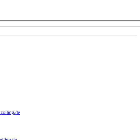
zolling.de
lling.de