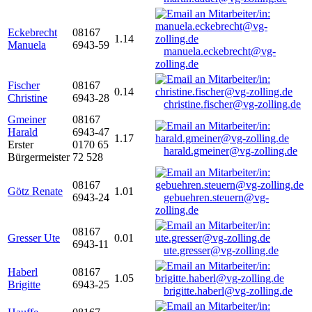
Eckebrecht
08167
1.14
Manuela
6943-59
manuela.eckebrecht@vg-
zolling.de
Fischer
08167
0.14
Christine
6943-28
christine.fischer@vg-zolling.de
Gmeiner
08167
Harald
6943-47
1.17
Erster
0170 65
harald.gmeiner@vg-zolling.de
Bürgermeister
72 528
08167
Götz Renate
1.01
6943-24
gebuehren.steuern@vg-
zolling.de
08167
Gresser Ute
0.01
6943-11
ute.gresser@vg-zolling.de
Haberl
08167
1.05
Brigitte
6943-25
brigitte.haberl@vg-zolling.de