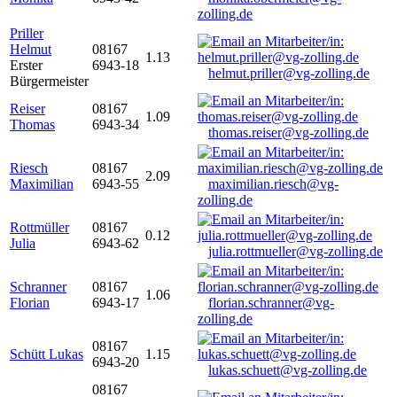
zolling.de
Priller
Helmut
08167
1.13
Erster
6943-18
helmut.priller@vg-zolling.de
Bürgermeister
Reiser
08167
1.09
Thomas
6943-34
thomas.reiser@vg-zolling.de
Riesch
08167
2.09
Maximilian
6943-55
maximilian.riesch@vg-
zolling.de
Rottmüller
08167
0.12
Julia
6943-62
julia.rottmueller@vg-zolling.de
Schranner
08167
1.06
Florian
6943-17
florian.schranner@vg-
zolling.de
08167
Schütt Lukas
1.15
6943-20
lukas.schuett@vg-zolling.de
08167