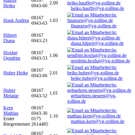
Hauffe
08167
2.09
Heiko
6943-60
heiko.hauffe@vg-zolling.de
08167
Hauk Andrea
1.03
6943-63
finanzen@vg-zolling.de
Hilpert
08167
Diana
6943-23
diana.hilpert@vg-zolling.de
Hoxhaj
08167
1.06
Qendrim
6943-53
qendrim.hoxhaj@vg-zolling.de
08167
Huber Heike
2.01
6943-66
heike.huber@vg-zolling.de
Huber
08167
1.01
Melanie
6943-52
gebuehren.steuern@vg-
zolling.de
Kern
08167
Mathias
6943-30
1.16
Erster
0175
mathias.kern@vg-zolling.de
Bürgermeister
2614485
08167