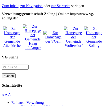
Zum Inhalt
,
zur Navigation
oder
zur Startseite
springen.
Verwaltungsgemeinschaft Zolling
| Online: https://www.vg-
zolling.de/
VG Suche
suchen
Schriftgröße
A
A
A
Rathaus - Verwaltung