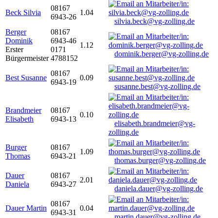
08167
Beck Silvia
1.04
6943-26
silvia.beck@vg-zolling.de
Berger
08167
Dominik
6943-46
1.12
Erster
0171
dominik.berger@vg-zolling.de
Bürgermeister
4788152
08167
Best Susanne
0.09
6943-19
susanne.best@vg-zolling.de
Brandmeier
08167
0.10
Elisabeth
6943-13
elisabeth.brandmeier@vg-
zolling.de
Burger
08167
1.09
Thomas
6943-21
thomas.burger@vg-zolling.de
Dauer
08167
2.01
Daniela
6943-27
daniela.dauer@vg-zolling.de
08167
Dauer Martin
0.04
6943-31
martin.dauer@vg-zolling.de