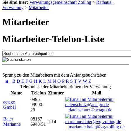
Sie sind hier:
Verwaltungsgemeinschaft Zolling
>
Rathaus -
Verwaltung
>
Mitarbeiter
Mitarbeiter
Mitarbeiter-Telefon-Liste
Sprung zu den Mitarbeitern mit dem Anfangsbuchstaben:
a
B
D
E
F
G
H
K
L
M
N
O
P
R
S
T
V
W
Z
Telefonliste der Mitarbeiter/innen der Verwaltung
Name
Telefon
Zimmer
Mail
09951
actago
99990-
GmbH
20
datenschutz@actago.de
Baier
08167
1.14
Marianne
6943-51
marianne.baier@vg-zolling.de