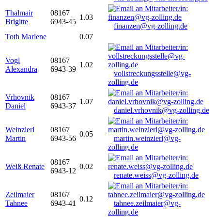
Thalmair
08167
1.03
Brigitte
6943-45
finanzen@vg-zolling.de
Toth Marlene
0.07
Vogl
08167
1.02
Alexandra
6943-39
vollstreckungsstelle@vg-
zolling.de
Vrhovnik
08167
1.07
Daniel
6943-37
daniel.vrhovnik@vg-zolling.de
Weinzierl
08167
0.05
Martin
6943-56
martin.weinzierl@vg-
zolling.de
08167
Weiß Renate
0.02
6943-12
renate.weiss@vg-zolling.de
Zeilmaier
08167
0.12
Tahnee
6943-41
tahnee.zeilmaier@vg-
zolling.de