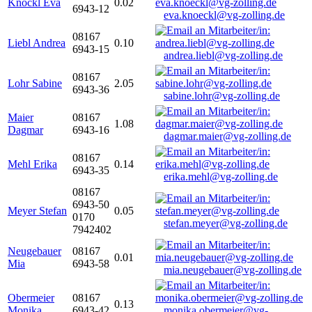
Knöckl Eva
0.02
6943-12
eva.knoeckl@vg-zolling.de
08167
Liebl Andrea
0.10
6943-15
andrea.liebl@vg-zolling.de
08167
Lohr Sabine
2.05
6943-36
sabine.lohr@vg-zolling.de
Maier
08167
1.08
Dagmar
6943-16
dagmar.maier@vg-zolling.de
08167
Mehl Erika
0.14
6943-35
erika.mehl@vg-zolling.de
08167
6943-50
Meyer Stefan
0.05
0170
stefan.meyer@vg-zolling.de
7942402
Neugebauer
08167
0.01
Mia
6943-58
mia.neugebauer@vg-zolling.de
Obermeier
08167
0.13
Monika
6943-42
monika.obermeier@vg-