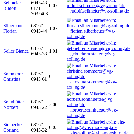
Sellmeier
6943-43
0.07
Rudolf
0171
rudolf.sellmeier@vg-zolling.de
3032403
Silberbauer
08167
1.07
Florian
6943-44
florian.silberbauer@vg-
zolling.de
08167
Soller Bianca
1.01
6943-33
gebuehren.steuern@vg-
zolling.de
Sommerer
08167
0.11
Christina
6943-61
christina.sommerer@vg-
zolling.de
Sonnhütter
08167
2.06
Norbert
6943-22
norbert.sonnhuetter@vg-
zolling.de
Steinecke
08167
0.03
Corinna
6943-32
vhs-zolling@vhs-moosburg.de