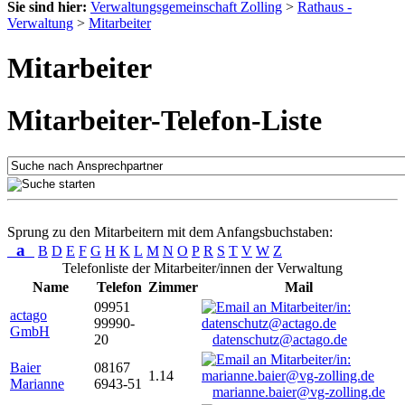
Sie sind hier:
Verwaltungsgemeinschaft Zolling
>
Rathaus -
Verwaltung
>
Mitarbeiter
Mitarbeiter
Mitarbeiter-Telefon-Liste
Sprung zu den Mitarbeitern mit dem Anfangsbuchstaben:
a
B
D
E
F
G
H
K
L
M
N
O
P
R
S
T
V
W
Z
Telefonliste der Mitarbeiter/innen der Verwaltung
Name
Telefon
Zimmer
Mail
09951
actago
99990-
GmbH
20
datenschutz@actago.de
Baier
08167
1.14
Marianne
6943-51
marianne.baier@vg-zolling.de