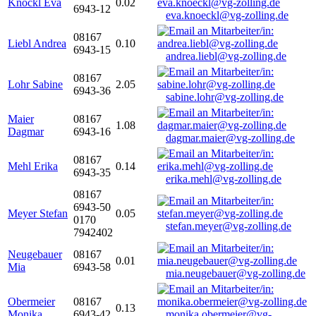
Knöckl Eva
0.02
6943-12
eva.knoeckl@vg-zolling.de
08167
Liebl Andrea
0.10
6943-15
andrea.liebl@vg-zolling.de
08167
Lohr Sabine
2.05
6943-36
sabine.lohr@vg-zolling.de
Maier
08167
1.08
Dagmar
6943-16
dagmar.maier@vg-zolling.de
08167
Mehl Erika
0.14
6943-35
erika.mehl@vg-zolling.de
08167
6943-50
Meyer Stefan
0.05
0170
stefan.meyer@vg-zolling.de
7942402
Neugebauer
08167
0.01
Mia
6943-58
mia.neugebauer@vg-zolling.de
Obermeier
08167
0.13
Monika
6943-42
monika.obermeier@vg-