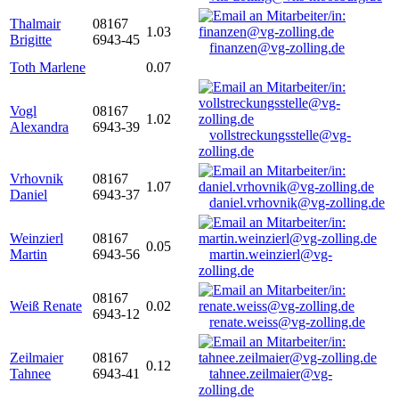
Thalmair
08167
1.03
Brigitte
6943-45
finanzen@vg-zolling.de
Toth Marlene
0.07
Vogl
08167
1.02
Alexandra
6943-39
vollstreckungsstelle@vg-
zolling.de
Vrhovnik
08167
1.07
Daniel
6943-37
daniel.vrhovnik@vg-zolling.de
Weinzierl
08167
0.05
Martin
6943-56
martin.weinzierl@vg-
zolling.de
08167
Weiß Renate
0.02
6943-12
renate.weiss@vg-zolling.de
Zeilmaier
08167
0.12
Tahnee
6943-41
tahnee.zeilmaier@vg-
zolling.de