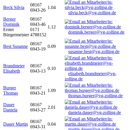
08167
Beck Silvia
1.04
6943-26
silvia.beck@vg-zolling.de
Berger
08167
Dominik
6943-46
1.12
Erster
0171
dominik.berger@vg-zolling.de
Bürgermeister
4788152
08167
Best Susanne
0.09
6943-19
susanne.best@vg-zolling.de
Brandmeier
08167
0.10
Elisabeth
6943-13
elisabeth.brandmeier@vg-
zolling.de
Burger
08167
1.09
Thomas
6943-21
thomas.burger@vg-zolling.de
Dauer
08167
2.01
Daniela
6943-27
daniela.dauer@vg-zolling.de
08167
Dauer Martin
0.04
6943-31
martin.dauer@vg-zolling.de