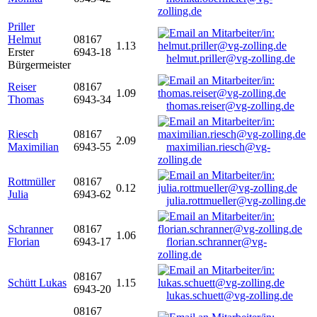
zolling.de
Priller
Helmut
08167
1.13
Erster
6943-18
helmut.priller@vg-zolling.de
Bürgermeister
Reiser
08167
1.09
Thomas
6943-34
thomas.reiser@vg-zolling.de
Riesch
08167
2.09
Maximilian
6943-55
maximilian.riesch@vg-
zolling.de
Rottmüller
08167
0.12
Julia
6943-62
julia.rottmueller@vg-zolling.de
Schranner
08167
1.06
Florian
6943-17
florian.schranner@vg-
zolling.de
08167
Schütt Lukas
1.15
6943-20
lukas.schuett@vg-zolling.de
08167