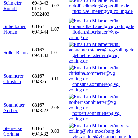
Sellmeier
6943-43
0.07
Rudolf
0171
rudolf.sellmeier@vg-zolling.de
3032403
Silberbauer
08167
1.07
Florian
6943-44
florian.silberbauer@vg-
zolling.de
08167
Soller Bianca
1.01
6943-33
gebuehren.steuern@vg-
zolling.de
Sommerer
08167
0.11
Christina
6943-61
christina.sommerer@vg-
zolling.de
Sonnhütter
08167
2.06
Norbert
6943-22
norbert.sonnhuetter@vg-
zolling.de
Steinecke
08167
0.03
Corinna
6943-32
vhs-zolling@vhs-moosburg.de