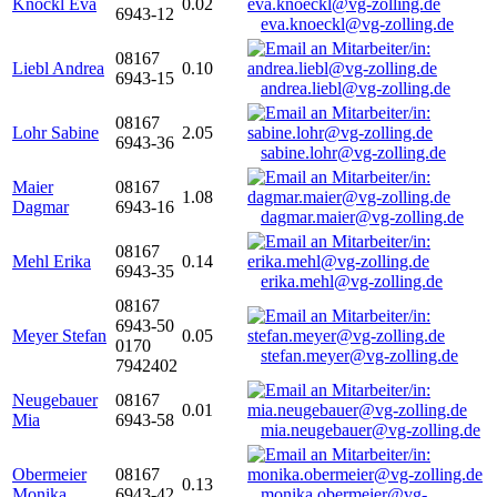
Knöckl Eva
0.02
6943-12
eva.knoeckl@vg-zolling.de
08167
Liebl Andrea
0.10
6943-15
andrea.liebl@vg-zolling.de
08167
Lohr Sabine
2.05
6943-36
sabine.lohr@vg-zolling.de
Maier
08167
1.08
Dagmar
6943-16
dagmar.maier@vg-zolling.de
08167
Mehl Erika
0.14
6943-35
erika.mehl@vg-zolling.de
08167
6943-50
Meyer Stefan
0.05
0170
stefan.meyer@vg-zolling.de
7942402
Neugebauer
08167
0.01
Mia
6943-58
mia.neugebauer@vg-zolling.de
Obermeier
08167
0.13
Monika
6943-42
monika.obermeier@vg-