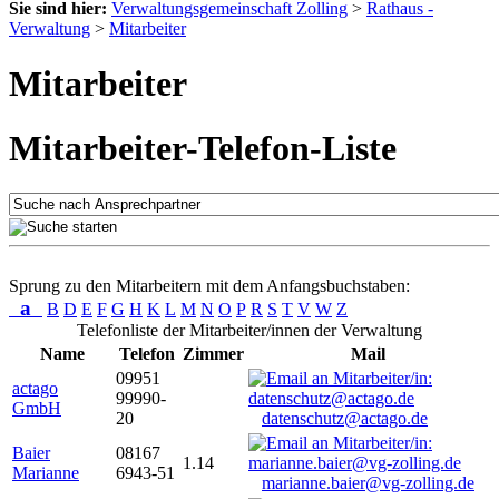
Sie sind hier:
Verwaltungsgemeinschaft Zolling
>
Rathaus -
Verwaltung
>
Mitarbeiter
Mitarbeiter
Mitarbeiter-Telefon-Liste
Sprung zu den Mitarbeitern mit dem Anfangsbuchstaben:
a
B
D
E
F
G
H
K
L
M
N
O
P
R
S
T
V
W
Z
Telefonliste der Mitarbeiter/innen der Verwaltung
Name
Telefon
Zimmer
Mail
09951
actago
99990-
GmbH
20
datenschutz@actago.de
Baier
08167
1.14
Marianne
6943-51
marianne.baier@vg-zolling.de