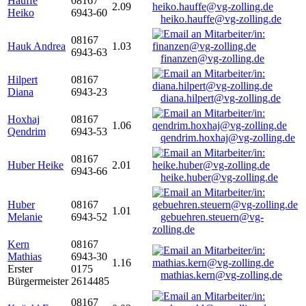
Hauffe
08167
2.09
Heiko
6943-60
heiko.hauffe@vg-zolling.de
08167
Hauk Andrea
1.03
6943-63
finanzen@vg-zolling.de
Hilpert
08167
Diana
6943-23
diana.hilpert@vg-zolling.de
Hoxhaj
08167
1.06
Qendrim
6943-53
qendrim.hoxhaj@vg-zolling.de
08167
Huber Heike
2.01
6943-66
heike.huber@vg-zolling.de
Huber
08167
1.01
Melanie
6943-52
gebuehren.steuern@vg-
zolling.de
Kern
08167
Mathias
6943-30
1.16
Erster
0175
mathias.kern@vg-zolling.de
Bürgermeister
2614485
08167