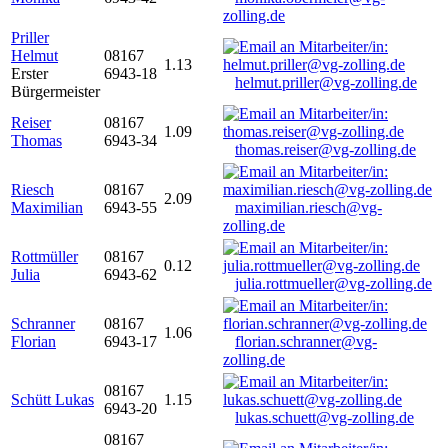
zolling.de
Priller
Helmut
08167
1.13
Erster
6943-18
helmut.priller@vg-zolling.de
Bürgermeister
Reiser
08167
1.09
Thomas
6943-34
thomas.reiser@vg-zolling.de
Riesch
08167
2.09
Maximilian
6943-55
maximilian.riesch@vg-
zolling.de
Rottmüller
08167
0.12
Julia
6943-62
julia.rottmueller@vg-zolling.de
Schranner
08167
1.06
Florian
6943-17
florian.schranner@vg-
zolling.de
08167
Schütt Lukas
1.15
6943-20
lukas.schuett@vg-zolling.de
08167