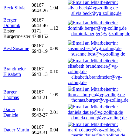
08167
Beck Silvia
1.04
6943-26
silvia.beck@vg-zolling.de
Berger
08167
Dominik
6943-46
1.12
Erster
0171
dominik.berger@vg-zolling.de
Bürgermeister
4788152
08167
Best Susanne
0.09
6943-19
susanne.best@vg-zolling.de
Brandmeier
08167
0.10
Elisabeth
6943-13
elisabeth.brandmeier@vg-
zolling.de
Burger
08167
1.09
Thomas
6943-21
thomas.burger@vg-zolling.de
Dauer
08167
2.01
Daniela
6943-27
daniela.dauer@vg-zolling.de
08167
Dauer Martin
0.04
6943-31
martin.dauer@vg-zolling.de