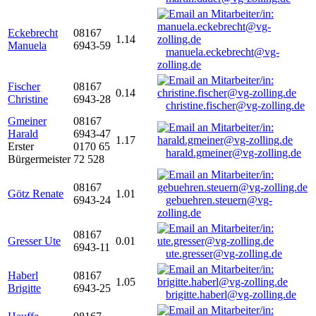
Eckebrecht
08167
1.14
Manuela
6943-59
manuela.eckebrecht@vg-
zolling.de
Fischer
08167
0.14
Christine
6943-28
christine.fischer@vg-zolling.de
Gmeiner
08167
Harald
6943-47
1.17
Erster
0170 65
harald.gmeiner@vg-zolling.de
Bürgermeister
72 528
08167
Götz Renate
1.01
6943-24
gebuehren.steuern@vg-
zolling.de
08167
Gresser Ute
0.01
6943-11
ute.gresser@vg-zolling.de
Haberl
08167
1.05
Brigitte
6943-25
brigitte.haberl@vg-zolling.de