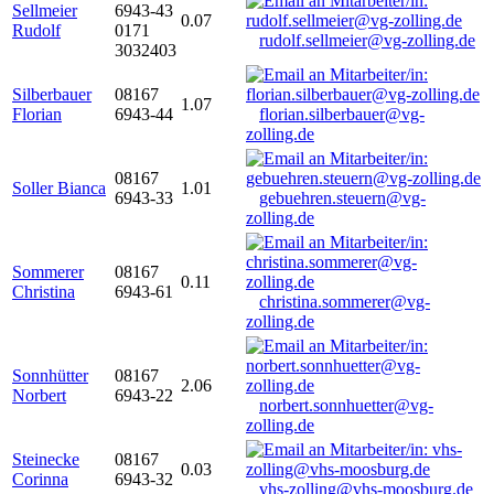
Sellmeier
6943-43
0.07
Rudolf
0171
rudolf.sellmeier@vg-zolling.de
3032403
Silberbauer
08167
1.07
Florian
6943-44
florian.silberbauer@vg-
zolling.de
08167
Soller Bianca
1.01
6943-33
gebuehren.steuern@vg-
zolling.de
Sommerer
08167
0.11
Christina
6943-61
christina.sommerer@vg-
zolling.de
Sonnhütter
08167
2.06
Norbert
6943-22
norbert.sonnhuetter@vg-
zolling.de
Steinecke
08167
0.03
Corinna
6943-32
vhs-zolling@vhs-moosburg.de