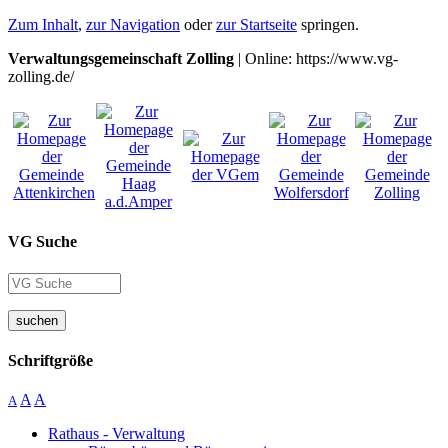
Zum Inhalt
,
zur Navigation
oder
zur Startseite
springen.
Verwaltungsgemeinschaft Zolling
| Online: https://www.vg-
zolling.de/
VG Suche
suchen
Schriftgröße
A
A
A
Rathaus - Verwaltung