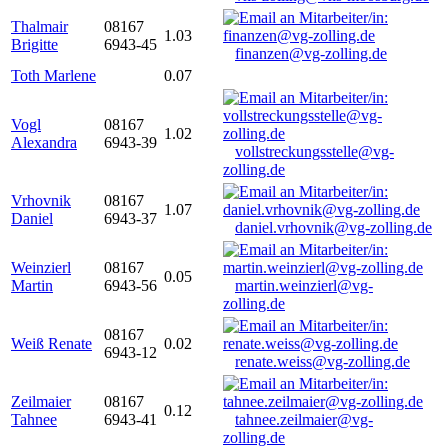
Thalmair
08167
1.03
Brigitte
6943-45
finanzen@vg-zolling.de
Toth Marlene
0.07
Vogl
08167
1.02
Alexandra
6943-39
vollstreckungsstelle@vg-
zolling.de
Vrhovnik
08167
1.07
Daniel
6943-37
daniel.vrhovnik@vg-zolling.de
Weinzierl
08167
0.05
Martin
6943-56
martin.weinzierl@vg-
zolling.de
08167
Weiß Renate
0.02
6943-12
renate.weiss@vg-zolling.de
Zeilmaier
08167
0.12
Tahnee
6943-41
tahnee.zeilmaier@vg-
zolling.de