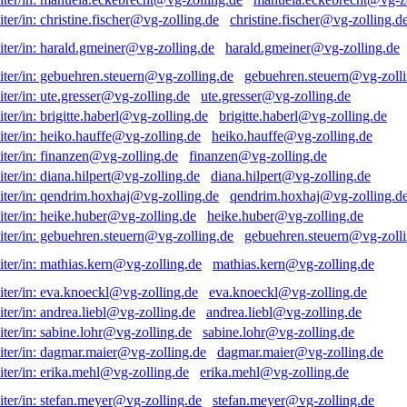
christine.fischer@vg-zolling.d
harald.gmeiner@vg-zolling.de
gebuehren.steuern@vg-zolli
ute.gresser@vg-zolling.de
brigitte.haberl@vg-zolling.de
heiko.hauffe@vg-zolling.de
finanzen@vg-zolling.de
diana.hilpert@vg-zolling.de
qendrim.hoxhaj@vg-zolling.d
heike.huber@vg-zolling.de
gebuehren.steuern@vg-zolli
mathias.kern@vg-zolling.de
eva.knoeckl@vg-zolling.de
andrea.liebl@vg-zolling.de
sabine.lohr@vg-zolling.de
dagmar.maier@vg-zolling.de
erika.mehl@vg-zolling.de
stefan.meyer@vg-zolling.de