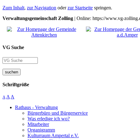
Zum Inhalt
,
zur Navigation
oder
zur Startseite
springen.
Verwaltungsgemeinschaft Zolling
| Online: https://www.vg-zolling.
VG Suche
suchen
Schriftgröße
A
A
A
Rathaus - Verwaltung
Bürgerbüro und Bürgerservice
Was erledige ich wo?
Mitarbeiter
Organigramm
Kulturraum Ampertal e.V.