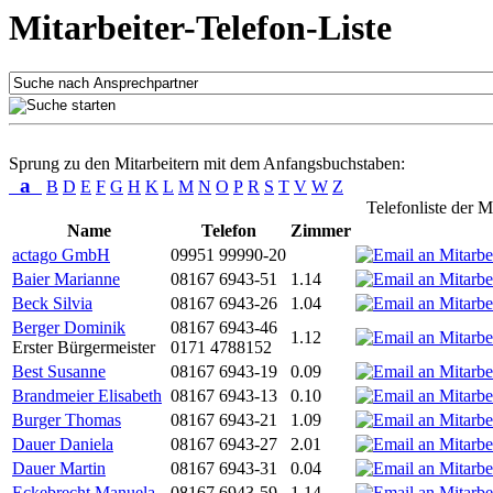
Mitarbeiter-Telefon-Liste
Sprung zu den Mitarbeitern mit dem Anfangsbuchstaben:
a
B
D
E
F
G
H
K
L
M
N
O
P
R
S
T
V
W
Z
Telefonliste der M
Name
Telefon
Zimmer
actago GmbH
09951 99990-20
Baier Marianne
08167 6943-51
1.14
Beck Silvia
08167 6943-26
1.04
Berger Dominik
08167 6943-46
1.12
Erster Bürgermeister
0171 4788152
Best Susanne
08167 6943-19
0.09
Brandmeier Elisabeth
08167 6943-13
0.10
Burger Thomas
08167 6943-21
1.09
Dauer Daniela
08167 6943-27
2.01
Dauer Martin
08167 6943-31
0.04
Eckebrecht Manuela
08167 6943-59
1.14