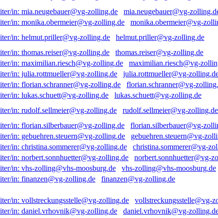
mia.neugebauer@vg-zolling.d
monika.obermeier@vg-zolli
helmut.priller@vg-zolling.de
thomas.reiser@vg-zolling.de
maximilian.riesch@vg-zollin
julia.rottmueller@vg-zolling.d
florian.schranner@vg-zolling
lukas.schuett@vg-zolling.de
rudolf.sellmeier@vg-zolling.de
florian.silberbauer@vg-zolli
gebuehren.steuern@vg-zolli
christina.sommerer@vg-zol
norbert.sonnhuetter@vg-zo
vhs-zolling@vhs-moosburg.de
finanzen@vg-zolling.de
vollstreckungsstelle@vg-zo
daniel.vrhovnik@vg-zolling.d