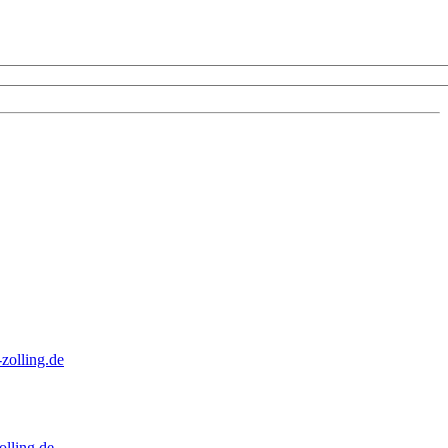
zolling.de
lling.de