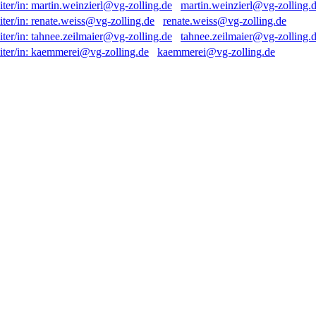
martin.weinzierl@vg-zolling.
renate.weiss@vg-zolling.de
tahnee.zeilmaier@vg-zolling.
kaemmerei@vg-zolling.de