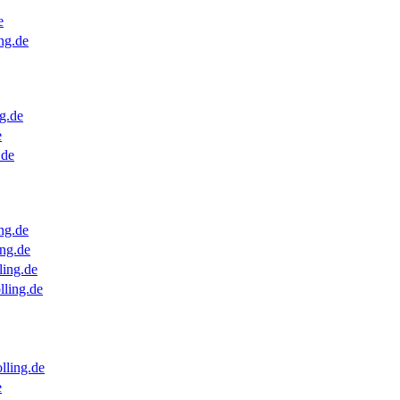
e
ng.de
g.de
e
.de
ng.de
ng.de
ling.de
lling.de
lling.de
e