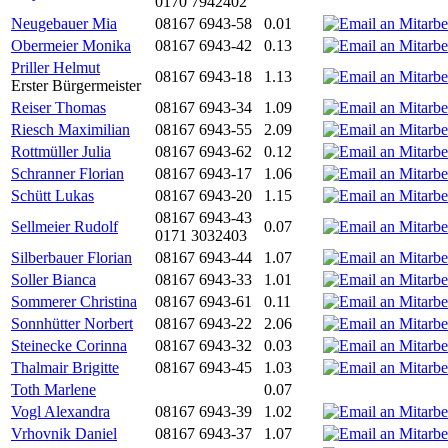
0170 7942402
Neugebauer Mia
08167 6943-58
0.01
Obermeier Monika
08167 6943-42
0.13
Priller Helmut
08167 6943-18
1.13
Erster Bürgermeister
Reiser Thomas
08167 6943-34
1.09
Riesch Maximilian
08167 6943-55
2.09
Rottmüller Julia
08167 6943-62
0.12
Schranner Florian
08167 6943-17
1.06
Schütt Lukas
08167 6943-20
1.15
08167 6943-43
Sellmeier Rudolf
0.07
0171 3032403
Silberbauer Florian
08167 6943-44
1.07
Soller Bianca
08167 6943-33
1.01
Sommerer Christina
08167 6943-61
0.11
Sonnhütter Norbert
08167 6943-22
2.06
Steinecke Corinna
08167 6943-32
0.03
Thalmair Brigitte
08167 6943-45
1.03
Toth Marlene
0.07
Vogl Alexandra
08167 6943-39
1.02
Vrhovnik Daniel
08167 6943-37
1.07