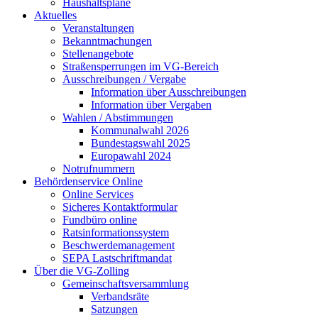
Haushaltspläne
Aktuelles
Veranstaltungen
Bekanntmachungen
Stellenangebote
Straßensperrungen im VG-Bereich
Ausschreibungen / Vergabe
Information über Ausschreibungen
Information über Vergaben
Wahlen / Abstimmungen
Kommunalwahl 2026
Bundestagswahl 2025
Europawahl 2024
Notrufnummern
Behördenservice Online
Online Services
Sicheres Kontaktformular
Fundbüro online
Ratsinformationssystem
Beschwerdemanagement
SEPA Lastschriftmandat
Über die VG-Zolling
Gemeinschaftsversammlung
Verbandsräte
Satzungen