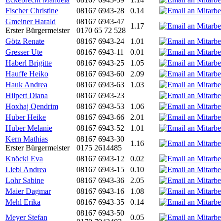
Fischer Christine
08167 6943-28
0.14
Gmeiner Harald
08167 6943-47
1.17
Erster Bürgermeister
0170 65 72 528
Götz Renate
08167 6943-24
1.01
Gresser Ute
08167 6943-11
0.01
Haberl Brigitte
08167 6943-25
1.05
Hauffe Heiko
08167 6943-60
2.09
Hauk Andrea
08167 6943-63
1.03
Hilpert Diana
08167 6943-23
Hoxhaj Qendrim
08167 6943-53
1.06
Huber Heike
08167 6943-66
2.01
Huber Melanie
08167 6943-52
1.01
Kern Mathias
08167 6943-30
1.16
Erster Bürgermeister
0175 2614485
Knöckl Eva
08167 6943-12
0.02
Liebl Andrea
08167 6943-15
0.10
Lohr Sabine
08167 6943-36
2.05
Maier Dagmar
08167 6943-16
1.08
Mehl Erika
08167 6943-35
0.14
08167 6943-50
Meyer Stefan
0.05