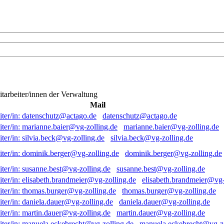
itarbeiter/innen der Verwaltung
Mail
datenschutz@actago.de
marianne.baier@vg-zolling.de
silvia.beck@vg-zolling.de
dominik.berger@vg-zolling.de
susanne.best@vg-zolling.de
elisabeth.brandmeier@vg-
thomas.burger@vg-zolling.de
daniela.dauer@vg-zolling.de
martin.dauer@vg-zolling.de
manuela.eckebrecht@vg-zo