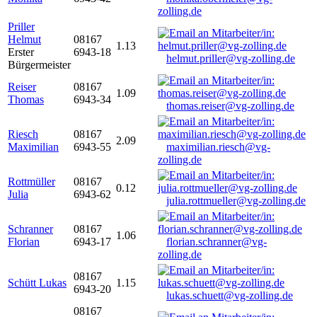
zolling.de
Priller
Helmut
08167
1.13
Erster
6943-18
helmut.priller@vg-zolling.de
Bürgermeister
Reiser
08167
1.09
Thomas
6943-34
thomas.reiser@vg-zolling.de
Riesch
08167
2.09
Maximilian
6943-55
maximilian.riesch@vg-
zolling.de
Rottmüller
08167
0.12
Julia
6943-62
julia.rottmueller@vg-zolling.de
Schranner
08167
1.06
Florian
6943-17
florian.schranner@vg-
zolling.de
08167
Schütt Lukas
1.15
6943-20
lukas.schuett@vg-zolling.de
08167