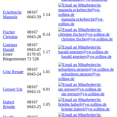
Eckebrecht
08167
1.14
Manuela
6943-59
manuela.eckebrecht@vg-
zolling.de
Fischer
08167
0.14
Christine
6943-28
christine.fischer@vg-zolling.de
Gmeiner
08167
Harald
6943-47
1.17
Erster
0170 65
harald.gmeiner@vg-zolling.de
Bürgermeister
72 528
08167
Götz Renate
1.01
6943-24
gebuehren.steuern@vg-
zolling.de
08167
Gresser Ute
0.01
6943-11
ute.gresser@vg-zolling.de
Haberl
08167
1.05
Brigitte
6943-25
brigitte.haberl@vg-zolling.de