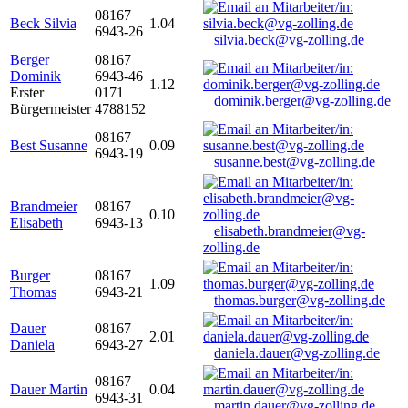
08167
Beck Silvia
1.04
6943-26
silvia.beck@vg-zolling.de
Berger
08167
Dominik
6943-46
1.12
Erster
0171
dominik.berger@vg-zolling.de
Bürgermeister
4788152
08167
Best Susanne
0.09
6943-19
susanne.best@vg-zolling.de
Brandmeier
08167
0.10
Elisabeth
6943-13
elisabeth.brandmeier@vg-
zolling.de
Burger
08167
1.09
Thomas
6943-21
thomas.burger@vg-zolling.de
Dauer
08167
2.01
Daniela
6943-27
daniela.dauer@vg-zolling.de
08167
Dauer Martin
0.04
6943-31
martin.dauer@vg-zolling.de