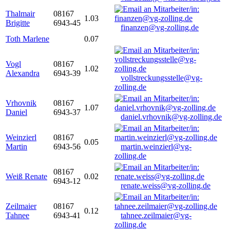
Thalmair
08167
1.03
Brigitte
6943-45
finanzen@vg-zolling.de
Toth Marlene
0.07
Vogl
08167
1.02
Alexandra
6943-39
vollstreckungsstelle@vg-
zolling.de
Vrhovnik
08167
1.07
Daniel
6943-37
daniel.vrhovnik@vg-zolling.de
Weinzierl
08167
0.05
Martin
6943-56
martin.weinzierl@vg-
zolling.de
08167
Weiß Renate
0.02
6943-12
renate.weiss@vg-zolling.de
Zeilmaier
08167
0.12
Tahnee
6943-41
tahnee.zeilmaier@vg-
zolling.de