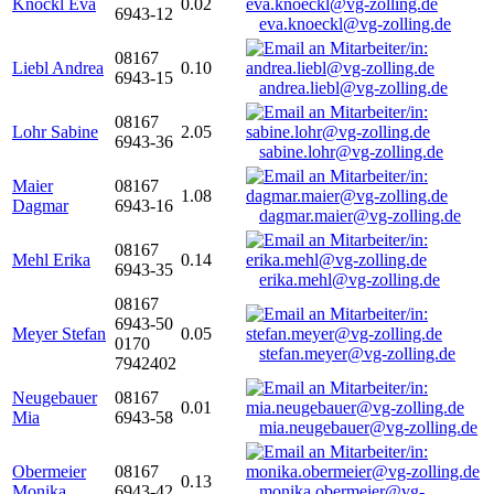
Knöckl Eva
0.02
6943-12
eva.knoeckl@vg-zolling.de
08167
Liebl Andrea
0.10
6943-15
andrea.liebl@vg-zolling.de
08167
Lohr Sabine
2.05
6943-36
sabine.lohr@vg-zolling.de
Maier
08167
1.08
Dagmar
6943-16
dagmar.maier@vg-zolling.de
08167
Mehl Erika
0.14
6943-35
erika.mehl@vg-zolling.de
08167
6943-50
Meyer Stefan
0.05
0170
stefan.meyer@vg-zolling.de
7942402
Neugebauer
08167
0.01
Mia
6943-58
mia.neugebauer@vg-zolling.de
Obermeier
08167
0.13
Monika
6943-42
monika.obermeier@vg-