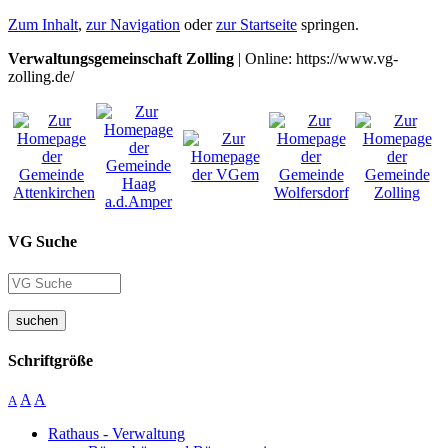
Zum Inhalt
,
zur Navigation
oder
zur Startseite
springen.
Verwaltungsgemeinschaft Zolling
| Online: https://www.vg-
zolling.de/
VG Suche
suchen
Schriftgröße
A
A
A
Rathaus - Verwaltung