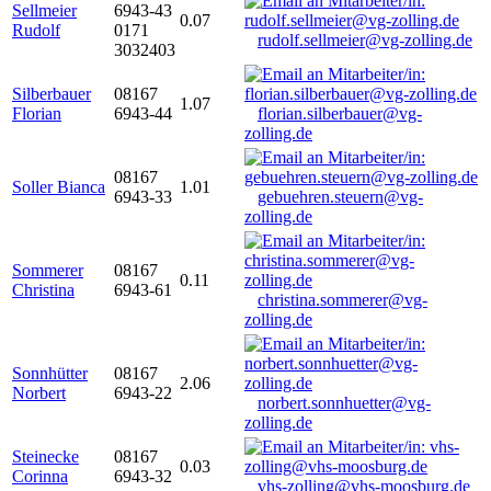
Sellmeier
6943-43
0.07
Rudolf
0171
rudolf.sellmeier@vg-zolling.de
3032403
Silberbauer
08167
1.07
Florian
6943-44
florian.silberbauer@vg-
zolling.de
08167
Soller Bianca
1.01
6943-33
gebuehren.steuern@vg-
zolling.de
Sommerer
08167
0.11
Christina
6943-61
christina.sommerer@vg-
zolling.de
Sonnhütter
08167
2.06
Norbert
6943-22
norbert.sonnhuetter@vg-
zolling.de
Steinecke
08167
0.03
Corinna
6943-32
vhs-zolling@vhs-moosburg.de