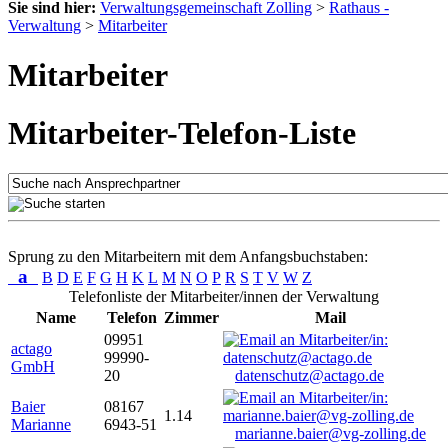
Sie sind hier:
Verwaltungsgemeinschaft Zolling
>
Rathaus -
Verwaltung
>
Mitarbeiter
Mitarbeiter
Mitarbeiter-Telefon-Liste
Sprung zu den Mitarbeitern mit dem Anfangsbuchstaben:
a
B
D
E
F
G
H
K
L
M
N
O
P
R
S
T
V
W
Z
Telefonliste der Mitarbeiter/innen der Verwaltung
Name
Telefon
Zimmer
Mail
09951
actago
99990-
GmbH
20
datenschutz@actago.de
Baier
08167
1.14
Marianne
6943-51
marianne.baier@vg-zolling.de