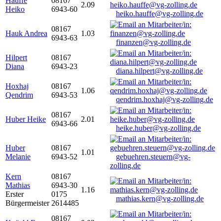
Hauffe
08167
2.09
Heiko
6943-60
heiko.hauffe@vg-zolling.de
08167
Hauk Andrea
1.03
6943-63
finanzen@vg-zolling.de
Hilpert
08167
Diana
6943-23
diana.hilpert@vg-zolling.de
Hoxhaj
08167
1.06
Qendrim
6943-53
qendrim.hoxhaj@vg-zolling.de
08167
Huber Heike
2.01
6943-66
heike.huber@vg-zolling.de
Huber
08167
1.01
Melanie
6943-52
gebuehren.steuern@vg-
zolling.de
Kern
08167
Mathias
6943-30
1.16
Erster
0175
mathias.kern@vg-zolling.de
Bürgermeister
2614485
08167