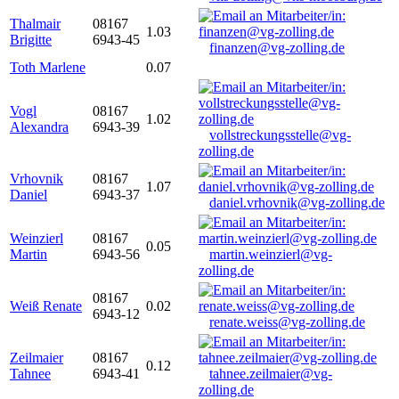
Thalmair
08167
1.03
Brigitte
6943-45
finanzen@vg-zolling.de
Toth Marlene
0.07
Vogl
08167
1.02
Alexandra
6943-39
vollstreckungsstelle@vg-
zolling.de
Vrhovnik
08167
1.07
Daniel
6943-37
daniel.vrhovnik@vg-zolling.de
Weinzierl
08167
0.05
Martin
6943-56
martin.weinzierl@vg-
zolling.de
08167
Weiß Renate
0.02
6943-12
renate.weiss@vg-zolling.de
Zeilmaier
08167
0.12
Tahnee
6943-41
tahnee.zeilmaier@vg-
zolling.de