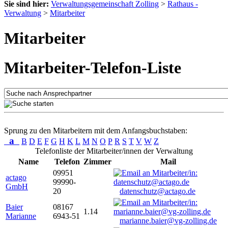
Sie sind hier:
Verwaltungsgemeinschaft Zolling
>
Rathaus -
Verwaltung
>
Mitarbeiter
Mitarbeiter
Mitarbeiter-Telefon-Liste
Sprung zu den Mitarbeitern mit dem Anfangsbuchstaben:
a
B
D
E
F
G
H
K
L
M
N
O
P
R
S
T
V
W
Z
Telefonliste der Mitarbeiter/innen der Verwaltung
Name
Telefon
Zimmer
Mail
09951
actago
99990-
GmbH
20
datenschutz@actago.de
Baier
08167
1.14
Marianne
6943-51
marianne.baier@vg-zolling.de