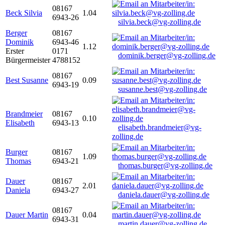
08167
Beck Silvia
1.04
6943-26
silvia.beck@vg-zolling.de
Berger
08167
Dominik
6943-46
1.12
Erster
0171
dominik.berger@vg-zolling.de
Bürgermeister
4788152
08167
Best Susanne
0.09
6943-19
susanne.best@vg-zolling.de
Brandmeier
08167
0.10
Elisabeth
6943-13
elisabeth.brandmeier@vg-
zolling.de
Burger
08167
1.09
Thomas
6943-21
thomas.burger@vg-zolling.de
Dauer
08167
2.01
Daniela
6943-27
daniela.dauer@vg-zolling.de
08167
Dauer Martin
0.04
6943-31
martin.dauer@vg-zolling.de