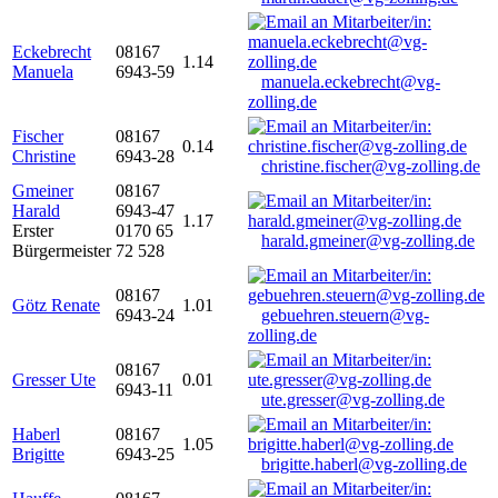
Eckebrecht
08167
1.14
Manuela
6943-59
manuela.eckebrecht@vg-
zolling.de
Fischer
08167
0.14
Christine
6943-28
christine.fischer@vg-zolling.de
Gmeiner
08167
Harald
6943-47
1.17
Erster
0170 65
harald.gmeiner@vg-zolling.de
Bürgermeister
72 528
08167
Götz Renate
1.01
6943-24
gebuehren.steuern@vg-
zolling.de
08167
Gresser Ute
0.01
6943-11
ute.gresser@vg-zolling.de
Haberl
08167
1.05
Brigitte
6943-25
brigitte.haberl@vg-zolling.de