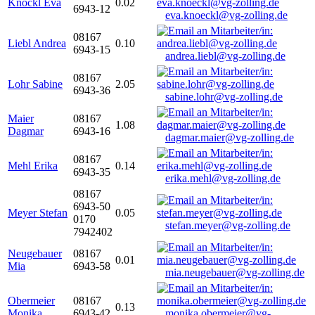
Knöckl Eva
0.02
6943-12
eva.knoeckl@vg-zolling.de
08167
Liebl Andrea
0.10
6943-15
andrea.liebl@vg-zolling.de
08167
Lohr Sabine
2.05
6943-36
sabine.lohr@vg-zolling.de
Maier
08167
1.08
Dagmar
6943-16
dagmar.maier@vg-zolling.de
08167
Mehl Erika
0.14
6943-35
erika.mehl@vg-zolling.de
08167
6943-50
Meyer Stefan
0.05
0170
stefan.meyer@vg-zolling.de
7942402
Neugebauer
08167
0.01
Mia
6943-58
mia.neugebauer@vg-zolling.de
Obermeier
08167
0.13
Monika
6943-42
monika.obermeier@vg-