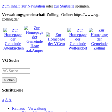
Zum Inhalt
,
zur Navigation
oder
zur Startseite
springen.
Verwaltungsgemeinschaft Zolling
| Online: https://www.vg-
zolling.de/
VG Suche
suchen
Schriftgröße
A
A
A
Rathaus - Verwaltung