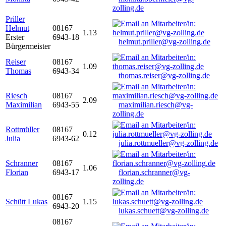
zolling.de
Priller
Helmut
08167
1.13
Erster
6943-18
helmut.priller@vg-zolling.de
Bürgermeister
Reiser
08167
1.09
Thomas
6943-34
thomas.reiser@vg-zolling.de
Riesch
08167
2.09
Maximilian
6943-55
maximilian.riesch@vg-
zolling.de
Rottmüller
08167
0.12
Julia
6943-62
julia.rottmueller@vg-zolling.de
Schranner
08167
1.06
Florian
6943-17
florian.schranner@vg-
zolling.de
08167
Schütt Lukas
1.15
6943-20
lukas.schuett@vg-zolling.de
08167