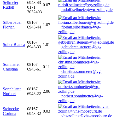
Sellmeier
6943-43
0.07
Rudolf
0171
rudolf.sellmeier@vg-zolling.de
3032403
Silberbauer
08167
1.07
Florian
6943-44
florian.silberbauer@vg-
zolling.de
08167
Soller Bianca
1.01
6943-33
gebuehren.steuern@vg-
zolling.de
Sommerer
08167
0.11
Christina
6943-61
christina.sommerer@vg-
zolling.de
Sonnhütter
08167
2.06
Norbert
6943-22
norbert.sonnhuetter@vg-
zolling.de
Steinecke
08167
0.03
Corinna
6943-32
vhs-zolling@vhs-moosburg.de