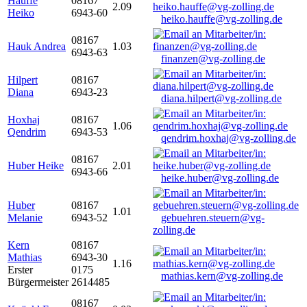
Hauffe
08167
2.09
Heiko
6943-60
heiko.hauffe@vg-zolling.de
08167
Hauk Andrea
1.03
6943-63
finanzen@vg-zolling.de
Hilpert
08167
Diana
6943-23
diana.hilpert@vg-zolling.de
Hoxhaj
08167
1.06
Qendrim
6943-53
qendrim.hoxhaj@vg-zolling.de
08167
Huber Heike
2.01
6943-66
heike.huber@vg-zolling.de
Huber
08167
1.01
Melanie
6943-52
gebuehren.steuern@vg-
zolling.de
Kern
08167
Mathias
6943-30
1.16
Erster
0175
mathias.kern@vg-zolling.de
Bürgermeister
2614485
08167