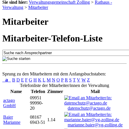
Sie sind hier:
Verwaltungsgemeinschaft Zolling
>
Rathaus -
Verwaltung
>
Mitarbeiter
Mitarbeiter
Mitarbeiter-Telefon-Liste
Sprung zu den Mitarbeitern mit dem Anfangsbuchstaben:
a
B
D
E
F
G
H
K
L
M
N
O
P
R
S
T
V
W
Z
Telefonliste der Mitarbeiter/innen der Verwaltung
Name
Telefon
Zimmer
Mail
09951
actago
99990-
GmbH
20
datenschutz@actago.de
Baier
08167
1.14
Marianne
6943-51
marianne.baier@vg-zolling.de