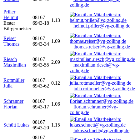
zolling.de
Priller
Helmut
08167
1.13
Erster
6943-18
helmut.priller@vg-zolling.de
Bürgermeister
Reiser
08167
1.09
Thomas
6943-34
thomas.reiser@vg-zolling.de
Riesch
08167
2.09
Maximilian
6943-55
maximilian.riesch@vg-
zolling.de
Rottmüller
08167
0.12
Julia
6943-62
julia.rottmueller@vg-zolling.de
Schranner
08167
1.06
Florian
6943-17
florian.schranner@vg-
zolling.de
08167
Schütt Lukas
1.15
6943-20
lukas.schuett@vg-zolling.de
08167