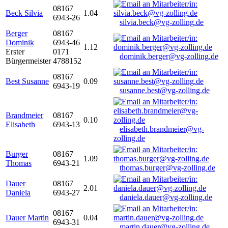
08167
Beck Silvia
1.04
6943-26
silvia.beck@vg-zolling.de
Berger
08167
Dominik
6943-46
1.12
Erster
0171
dominik.berger@vg-zolling.de
Bürgermeister
4788152
08167
Best Susanne
0.09
6943-19
susanne.best@vg-zolling.de
Brandmeier
08167
0.10
Elisabeth
6943-13
elisabeth.brandmeier@vg-
zolling.de
Burger
08167
1.09
Thomas
6943-21
thomas.burger@vg-zolling.de
Dauer
08167
2.01
Daniela
6943-27
daniela.dauer@vg-zolling.de
08167
Dauer Martin
0.04
6943-31
martin.dauer@vg-zolling.de