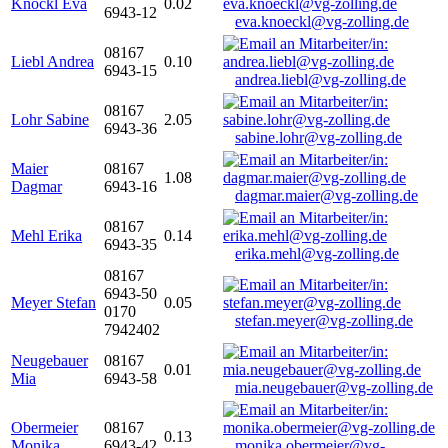
Knöckl Eva
0.02
6943-12
eva.knoeckl@vg-zolling.de
08167
Liebl Andrea
0.10
6943-15
andrea.liebl@vg-zolling.de
08167
Lohr Sabine
2.05
6943-36
sabine.lohr@vg-zolling.de
Maier
08167
1.08
Dagmar
6943-16
dagmar.maier@vg-zolling.de
08167
Mehl Erika
0.14
6943-35
erika.mehl@vg-zolling.de
08167
6943-50
Meyer Stefan
0.05
0170
stefan.meyer@vg-zolling.de
7942402
Neugebauer
08167
0.01
Mia
6943-58
mia.neugebauer@vg-zolling.de
Obermeier
08167
0.13
Monika
6943-42
monika.obermeier@vg-