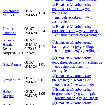
Eckebrecht
08167
1.14
Manuela
6943-59
manuela.eckebrecht@vg-
zolling.de
Fischer
08167
0.14
Christine
6943-28
christine.fischer@vg-zolling.de
Gmeiner
08167
Harald
6943-47
1.17
Erster
0170 65
harald.gmeiner@vg-zolling.de
Bürgermeister
72 528
08167
Götz Renate
1.01
6943-24
gebuehren.steuern@vg-
zolling.de
08167
Gresser Ute
0.01
6943-11
ute.gresser@vg-zolling.de
Haberl
08167
1.05
Brigitte
6943-25
brigitte.haberl@vg-zolling.de