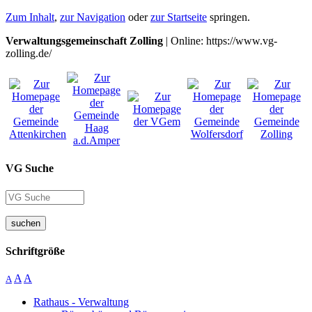
Zum Inhalt
,
zur Navigation
oder
zur Startseite
springen.
Verwaltungsgemeinschaft Zolling
| Online: https://www.vg-
zolling.de/
VG Suche
suchen
Schriftgröße
A
A
A
Rathaus - Verwaltung