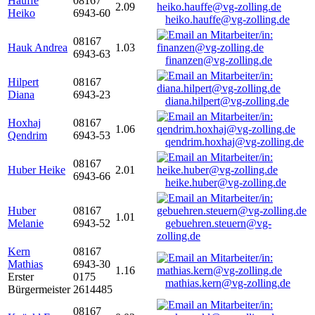
Hauffe
08167
2.09
Heiko
6943-60
heiko.hauffe@vg-zolling.de
08167
Hauk Andrea
1.03
6943-63
finanzen@vg-zolling.de
Hilpert
08167
Diana
6943-23
diana.hilpert@vg-zolling.de
Hoxhaj
08167
1.06
Qendrim
6943-53
qendrim.hoxhaj@vg-zolling.de
08167
Huber Heike
2.01
6943-66
heike.huber@vg-zolling.de
Huber
08167
1.01
Melanie
6943-52
gebuehren.steuern@vg-
zolling.de
Kern
08167
Mathias
6943-30
1.16
Erster
0175
mathias.kern@vg-zolling.de
Bürgermeister
2614485
08167