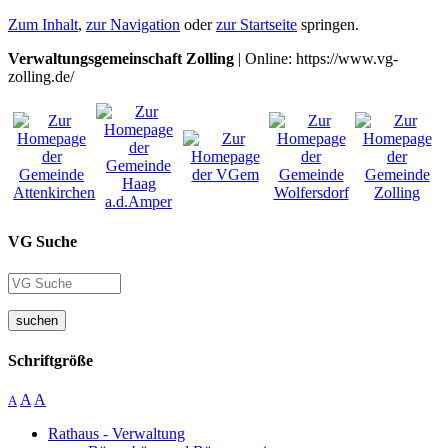
Zum Inhalt
,
zur Navigation
oder
zur Startseite
springen.
Verwaltungsgemeinschaft Zolling
| Online: https://www.vg-
zolling.de/
VG Suche
suchen
Schriftgröße
A
A
A
Rathaus - Verwaltung