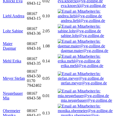
Knöckl Eva
0.02
6943-12
eva.knoeckl@vg-zolling.de
08167
Liebl Andrea
0.10
6943-15
andrea.liebl@vg-zolling.de
08167
Lohr Sabine
2.05
6943-36
sabine.lohr@vg-zolling.de
Maier
08167
1.08
Dagmar
6943-16
dagmar.maier@vg-zolling.de
08167
Mehl Erika
0.14
6943-35
erika.mehl@vg-zolling.de
08167
6943-50
Meyer Stefan
0.05
0170
stefan.meyer@vg-zolling.de
7942402
Neugebauer
08167
0.01
Mia
6943-58
mia.neugebauer@vg-zolling.de
Obermeier
08167
0.13
Monika
6943-42
monika.obermeier@vg-