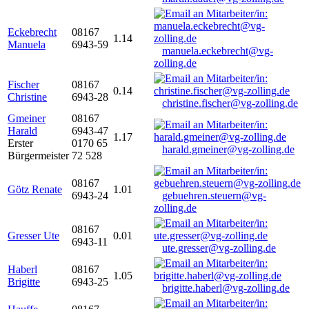
Eckebrecht
08167
1.14
Manuela
6943-59
manuela.eckebrecht@vg-
zolling.de
Fischer
08167
0.14
Christine
6943-28
christine.fischer@vg-zolling.de
Gmeiner
08167
Harald
6943-47
1.17
Erster
0170 65
harald.gmeiner@vg-zolling.de
Bürgermeister
72 528
08167
Götz Renate
1.01
6943-24
gebuehren.steuern@vg-
zolling.de
08167
Gresser Ute
0.01
6943-11
ute.gresser@vg-zolling.de
Haberl
08167
1.05
Brigitte
6943-25
brigitte.haberl@vg-zolling.de