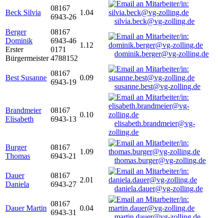
08167
Beck Silvia
1.04
6943-26
silvia.beck@vg-zolling.de
Berger
08167
Dominik
6943-46
1.12
Erster
0171
dominik.berger@vg-zolling.de
Bürgermeister
4788152
08167
Best Susanne
0.09
6943-19
susanne.best@vg-zolling.de
Brandmeier
08167
0.10
Elisabeth
6943-13
elisabeth.brandmeier@vg-
zolling.de
Burger
08167
1.09
Thomas
6943-21
thomas.burger@vg-zolling.de
Dauer
08167
2.01
Daniela
6943-27
daniela.dauer@vg-zolling.de
08167
Dauer Martin
0.04
6943-31
martin.dauer@vg-zolling.de