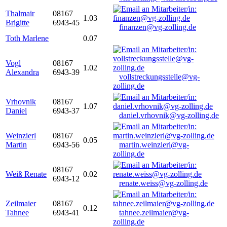
Thalmair
08167
1.03
Brigitte
6943-45
finanzen@vg-zolling.de
Toth Marlene
0.07
Vogl
08167
1.02
Alexandra
6943-39
vollstreckungsstelle@vg-
zolling.de
Vrhovnik
08167
1.07
Daniel
6943-37
daniel.vrhovnik@vg-zolling.de
Weinzierl
08167
0.05
Martin
6943-56
martin.weinzierl@vg-
zolling.de
08167
Weiß Renate
0.02
6943-12
renate.weiss@vg-zolling.de
Zeilmaier
08167
0.12
Tahnee
6943-41
tahnee.zeilmaier@vg-
zolling.de