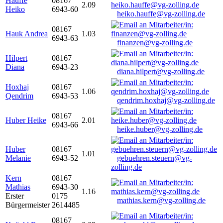
Hauffe
08167
2.09
Heiko
6943-60
heiko.hauffe@vg-zolling.de
08167
Hauk Andrea
1.03
6943-63
finanzen@vg-zolling.de
Hilpert
08167
Diana
6943-23
diana.hilpert@vg-zolling.de
Hoxhaj
08167
1.06
Qendrim
6943-53
qendrim.hoxhaj@vg-zolling.de
08167
Huber Heike
2.01
6943-66
heike.huber@vg-zolling.de
Huber
08167
1.01
Melanie
6943-52
gebuehren.steuern@vg-
zolling.de
Kern
08167
Mathias
6943-30
1.16
Erster
0175
mathias.kern@vg-zolling.de
Bürgermeister
2614485
08167