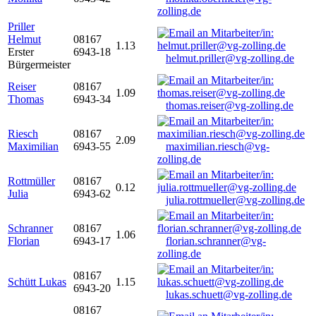
zolling.de
Priller
Helmut
08167
1.13
Erster
6943-18
helmut.priller@vg-zolling.de
Bürgermeister
Reiser
08167
1.09
Thomas
6943-34
thomas.reiser@vg-zolling.de
Riesch
08167
2.09
Maximilian
6943-55
maximilian.riesch@vg-
zolling.de
Rottmüller
08167
0.12
Julia
6943-62
julia.rottmueller@vg-zolling.de
Schranner
08167
1.06
Florian
6943-17
florian.schranner@vg-
zolling.de
08167
Schütt Lukas
1.15
6943-20
lukas.schuett@vg-zolling.de
08167