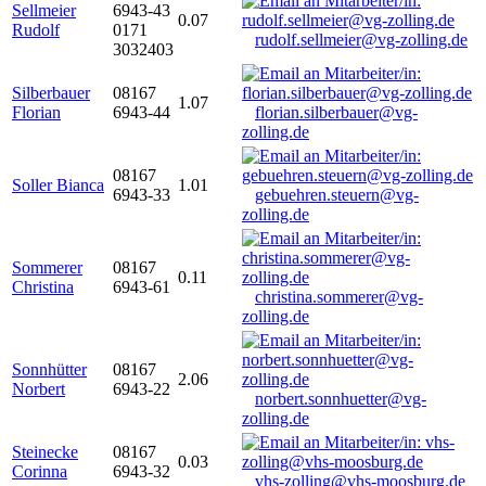
Sellmeier
6943-43
0.07
Rudolf
0171
rudolf.sellmeier@vg-zolling.de
3032403
Silberbauer
08167
1.07
Florian
6943-44
florian.silberbauer@vg-
zolling.de
08167
Soller Bianca
1.01
6943-33
gebuehren.steuern@vg-
zolling.de
Sommerer
08167
0.11
Christina
6943-61
christina.sommerer@vg-
zolling.de
Sonnhütter
08167
2.06
Norbert
6943-22
norbert.sonnhuetter@vg-
zolling.de
Steinecke
08167
0.03
Corinna
6943-32
vhs-zolling@vhs-moosburg.de