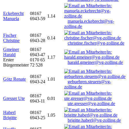
Eckebrecht
08167
1.14
Manuela
6943-59
manuela.eckebrecht@vg-
zolling.de
Fischer
08167
0.14
Christine
6943-28
christine.fischer@vg-zolling.de
Gmeiner
08167
Harald
6943-47
1.17
Erster
0170 65
harald.gmeiner@vg-zolling.de
Bürgermeister
72 528
08167
Götz Renate
1.01
6943-24
gebuehren.steuern@vg-
zolling.de
08167
Gresser Ute
0.01
6943-11
ute.gresser@vg-zolling.de
Haberl
08167
1.05
Brigitte
6943-25
brigitte.haberl@vg-zolling.de