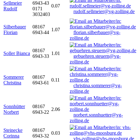
Sellmeier
6943-43
0.07
Rudolf
0171
rudolf.sellmeier@vg-zolling.de
3032403
Silberbauer
08167
1.07
Florian
6943-44
florian.silberbauer@vg-
zolling.de
08167
Soller Bianca
1.01
6943-33
gebuehren.steuern@vg-
zolling.de
Sommerer
08167
0.11
Christina
6943-61
christina.sommerer@vg-
zolling.de
Sonnhütter
08167
2.06
Norbert
6943-22
norbert.sonnhuetter@vg-
zolling.de
Steinecke
08167
0.03
Corinna
6943-32
vhs-zolling@vhs-moosburg.de