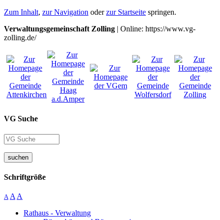
Zum Inhalt
,
zur Navigation
oder
zur Startseite
springen.
Verwaltungsgemeinschaft Zolling
| Online: https://www.vg-
zolling.de/
VG Suche
suchen
Schriftgröße
A
A
A
Rathaus - Verwaltung