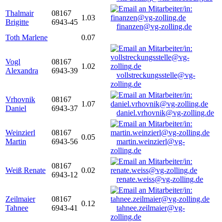
Thalmair
08167
1.03
Brigitte
6943-45
finanzen@vg-zolling.de
Toth Marlene
0.07
Vogl
08167
1.02
Alexandra
6943-39
vollstreckungsstelle@vg-
zolling.de
Vrhovnik
08167
1.07
Daniel
6943-37
daniel.vrhovnik@vg-zolling.de
Weinzierl
08167
0.05
Martin
6943-56
martin.weinzierl@vg-
zolling.de
08167
Weiß Renate
0.02
6943-12
renate.weiss@vg-zolling.de
Zeilmaier
08167
0.12
Tahnee
6943-41
tahnee.zeilmaier@vg-
zolling.de