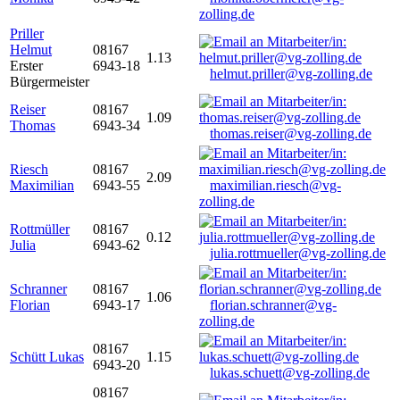
zolling.de
Priller
Helmut
08167
1.13
Erster
6943-18
helmut.priller@vg-zolling.de
Bürgermeister
Reiser
08167
1.09
Thomas
6943-34
thomas.reiser@vg-zolling.de
Riesch
08167
2.09
Maximilian
6943-55
maximilian.riesch@vg-
zolling.de
Rottmüller
08167
0.12
Julia
6943-62
julia.rottmueller@vg-zolling.de
Schranner
08167
1.06
Florian
6943-17
florian.schranner@vg-
zolling.de
08167
Schütt Lukas
1.15
6943-20
lukas.schuett@vg-zolling.de
08167