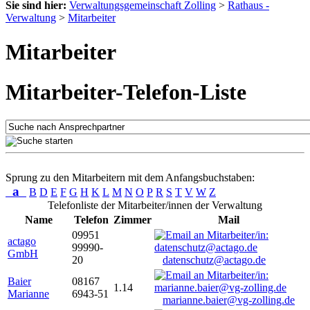
Sie sind hier:
Verwaltungsgemeinschaft Zolling
>
Rathaus -
Verwaltung
>
Mitarbeiter
Mitarbeiter
Mitarbeiter-Telefon-Liste
Sprung zu den Mitarbeitern mit dem Anfangsbuchstaben:
a
B
D
E
F
G
H
K
L
M
N
O
P
R
S
T
V
W
Z
Telefonliste der Mitarbeiter/innen der Verwaltung
Name
Telefon
Zimmer
Mail
09951
actago
99990-
GmbH
20
datenschutz@actago.de
Baier
08167
1.14
Marianne
6943-51
marianne.baier@vg-zolling.de