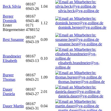
08167
Beck Silvia
1.04
6943-26
silvia.beck@vg-zolling.de
Berger
08167
Dominik
6943-46
1.12
Erster
0171
dominik.berger@vg-zolling.de
Bürgermeister
4788152
08167
Best Susanne
0.09
6943-19
susanne.best@vg-zolling.de
Brandmeier
08167
0.10
Elisabeth
6943-13
elisabeth.brandmeier@vg-
zolling.de
Burger
08167
1.09
Thomas
6943-21
thomas.burger@vg-zolling.de
Dauer
08167
2.01
Daniela
6943-27
daniela.dauer@vg-zolling.de
08167
Dauer Martin
0.04
6943-31
martin.dauer@vg-zolling.de