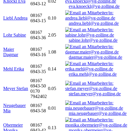
Knöckl Eva
0.02
6943-12
eva.knoeckl@vg-zolling.de
08167
Liebl Andrea
0.10
6943-15
andrea.liebl@vg-zolling.de
08167
Lohr Sabine
2.05
6943-36
sabine.lohr@vg-zolling.de
Maier
08167
1.08
Dagmar
6943-16
dagmar.maier@vg-zolling.de
08167
Mehl Erika
0.14
6943-35
erika.mehl@vg-zolling.de
08167
6943-50
Meyer Stefan
0.05
0170
stefan.meyer@vg-zolling.de
7942402
Neugebauer
08167
0.01
Mia
6943-58
mia.neugebauer@vg-zolling.de
Obermeier
08167
0.13
Monika
6943-42
monika.obermeier@vg-