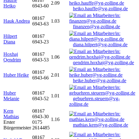
Hauffe
08167
2.09
Heiko
6943-60
heiko.hauffe@vg-zolling.de
08167
Hauk Andrea
1.03
6943-63
finanzen@vg-zolling.de
Hilpert
08167
Diana
6943-23
diana.hilpert@vg-zolling.de
Hoxhaj
08167
1.06
Qendrim
6943-53
qendrim.hoxhaj@vg-zolling.de
08167
Huber Heike
2.01
6943-66
heike.huber@vg-zolling.de
Huber
08167
1.01
Melanie
6943-52
gebuehren.steuern@vg-
zolling.de
Kern
08167
Mathias
6943-30
1.16
Erster
0175
mathias.kern@vg-zolling.de
Bürgermeister
2614485
08167