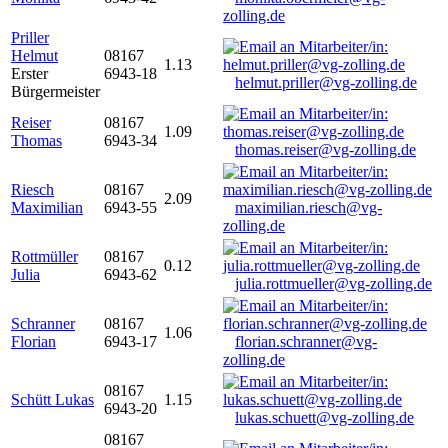
zolling.de
Priller
Helmut
08167
1.13
Erster
6943-18
helmut.priller@vg-zolling.de
Bürgermeister
Reiser
08167
1.09
Thomas
6943-34
thomas.reiser@vg-zolling.de
Riesch
08167
2.09
Maximilian
6943-55
maximilian.riesch@vg-
zolling.de
Rottmüller
08167
0.12
Julia
6943-62
julia.rottmueller@vg-zolling.de
Schranner
08167
1.06
Florian
6943-17
florian.schranner@vg-
zolling.de
08167
Schütt Lukas
1.15
6943-20
lukas.schuett@vg-zolling.de
08167