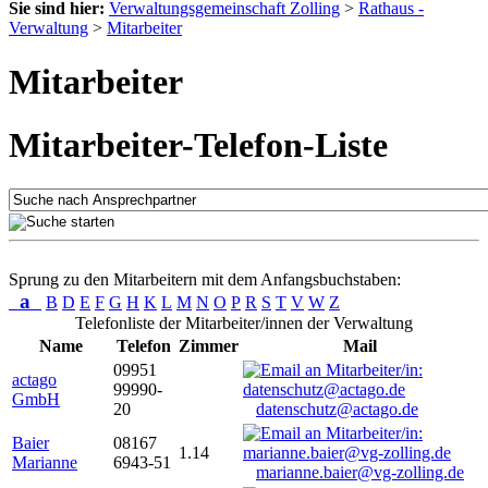
Sie sind hier:
Verwaltungsgemeinschaft Zolling
>
Rathaus -
Verwaltung
>
Mitarbeiter
Mitarbeiter
Mitarbeiter-Telefon-Liste
Sprung zu den Mitarbeitern mit dem Anfangsbuchstaben:
a
B
D
E
F
G
H
K
L
M
N
O
P
R
S
T
V
W
Z
Telefonliste der Mitarbeiter/innen der Verwaltung
Name
Telefon
Zimmer
Mail
09951
actago
99990-
GmbH
20
datenschutz@actago.de
Baier
08167
1.14
Marianne
6943-51
marianne.baier@vg-zolling.de