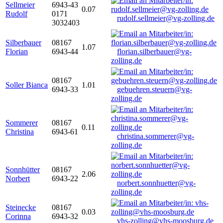
Sellmeier
6943-43
0.07
Rudolf
0171
rudolf.sellmeier@vg-zolling.de
3032403
Silberbauer
08167
1.07
Florian
6943-44
florian.silberbauer@vg-
zolling.de
08167
Soller Bianca
1.01
6943-33
gebuehren.steuern@vg-
zolling.de
Sommerer
08167
0.11
Christina
6943-61
christina.sommerer@vg-
zolling.de
Sonnhütter
08167
2.06
Norbert
6943-22
norbert.sonnhuetter@vg-
zolling.de
Steinecke
08167
0.03
Corinna
6943-32
vhs-zolling@vhs-moosburg.de