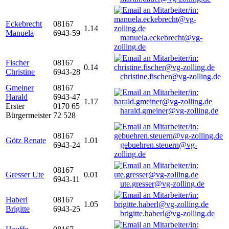
Eckebrecht
08167
1.14
Manuela
6943-59
manuela.eckebrecht@vg-
zolling.de
Fischer
08167
0.14
Christine
6943-28
christine.fischer@vg-zolling.de
Gmeiner
08167
Harald
6943-47
1.17
Erster
0170 65
harald.gmeiner@vg-zolling.de
Bürgermeister
72 528
08167
Götz Renate
1.01
6943-24
gebuehren.steuern@vg-
zolling.de
08167
Gresser Ute
0.01
6943-11
ute.gresser@vg-zolling.de
Haberl
08167
1.05
Brigitte
6943-25
brigitte.haberl@vg-zolling.de