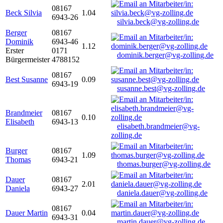
08167
Beck Silvia
1.04
6943-26
silvia.beck@vg-zolling.de
Berger
08167
Dominik
6943-46
1.12
Erster
0171
dominik.berger@vg-zolling.de
Bürgermeister
4788152
08167
Best Susanne
0.09
6943-19
susanne.best@vg-zolling.de
Brandmeier
08167
0.10
Elisabeth
6943-13
elisabeth.brandmeier@vg-
zolling.de
Burger
08167
1.09
Thomas
6943-21
thomas.burger@vg-zolling.de
Dauer
08167
2.01
Daniela
6943-27
daniela.dauer@vg-zolling.de
08167
Dauer Martin
0.04
6943-31
martin.dauer@vg-zolling.de