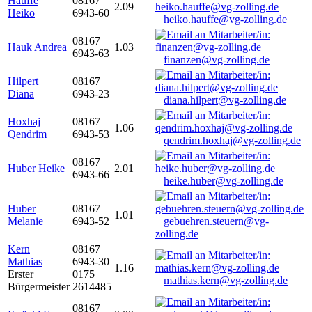
Hauffe
08167
2.09
Heiko
6943-60
heiko.hauffe@vg-zolling.de
08167
Hauk Andrea
1.03
6943-63
finanzen@vg-zolling.de
Hilpert
08167
Diana
6943-23
diana.hilpert@vg-zolling.de
Hoxhaj
08167
1.06
Qendrim
6943-53
qendrim.hoxhaj@vg-zolling.de
08167
Huber Heike
2.01
6943-66
heike.huber@vg-zolling.de
Huber
08167
1.01
Melanie
6943-52
gebuehren.steuern@vg-
zolling.de
Kern
08167
Mathias
6943-30
1.16
Erster
0175
mathias.kern@vg-zolling.de
Bürgermeister
2614485
08167