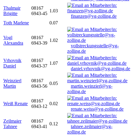
Thalmair
08167
1.03
Brigitte
6943-45
finanzen@vg-zolling.de
Toth Marlene
0.07
Vogl
08167
1.02
Alexandra
6943-39
vollstreckungsstelle@vg-
zolling.de
Vrhovnik
08167
1.07
Daniel
6943-37
daniel.vrhovnik@vg-zolling.de
Weinzierl
08167
0.05
Martin
6943-56
martin.weinzierl@vg-
zolling.de
08167
Weiß Renate
0.02
6943-12
renate.weiss@vg-zolling.de
Zeilmaier
08167
0.12
Tahnee
6943-41
tahnee.zeilmaier@vg-
zolling.de