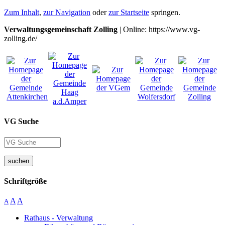
Zum Inhalt
,
zur Navigation
oder
zur Startseite
springen.
Verwaltungsgemeinschaft Zolling
| Online: https://www.vg-
zolling.de/
VG Suche
suchen
Schriftgröße
A
A
A
Rathaus - Verwaltung