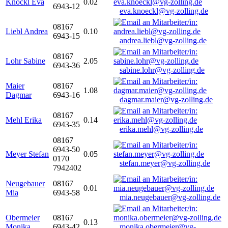
Knöckl Eva
0.02
6943-12
eva.knoeckl@vg-zolling.de
08167
Liebl Andrea
0.10
6943-15
andrea.liebl@vg-zolling.de
08167
Lohr Sabine
2.05
6943-36
sabine.lohr@vg-zolling.de
Maier
08167
1.08
Dagmar
6943-16
dagmar.maier@vg-zolling.de
08167
Mehl Erika
0.14
6943-35
erika.mehl@vg-zolling.de
08167
6943-50
Meyer Stefan
0.05
0170
stefan.meyer@vg-zolling.de
7942402
Neugebauer
08167
0.01
Mia
6943-58
mia.neugebauer@vg-zolling.de
Obermeier
08167
0.13
Monika
6943-42
monika.obermeier@vg-