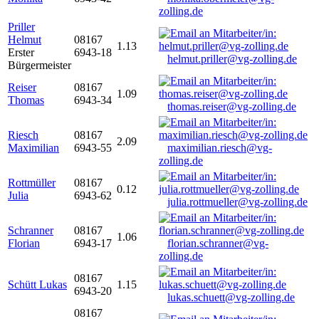
zolling.de
Priller
Helmut
08167
1.13
Erster
6943-18
helmut.priller@vg-zolling.de
Bürgermeister
Reiser
08167
1.09
Thomas
6943-34
thomas.reiser@vg-zolling.de
Riesch
08167
2.09
Maximilian
6943-55
maximilian.riesch@vg-
zolling.de
Rottmüller
08167
0.12
Julia
6943-62
julia.rottmueller@vg-zolling.de
Schranner
08167
1.06
Florian
6943-17
florian.schranner@vg-
zolling.de
08167
Schütt Lukas
1.15
6943-20
lukas.schuett@vg-zolling.de
08167