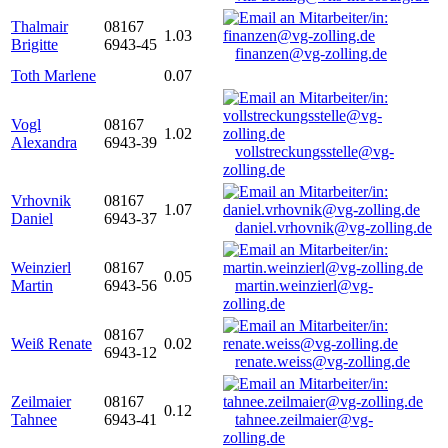
Thalmair
08167
1.03
Brigitte
6943-45
finanzen@vg-zolling.de
Toth Marlene
0.07
Vogl
08167
1.02
Alexandra
6943-39
vollstreckungsstelle@vg-
zolling.de
Vrhovnik
08167
1.07
Daniel
6943-37
daniel.vrhovnik@vg-zolling.de
Weinzierl
08167
0.05
Martin
6943-56
martin.weinzierl@vg-
zolling.de
08167
Weiß Renate
0.02
6943-12
renate.weiss@vg-zolling.de
Zeilmaier
08167
0.12
Tahnee
6943-41
tahnee.zeilmaier@vg-
zolling.de