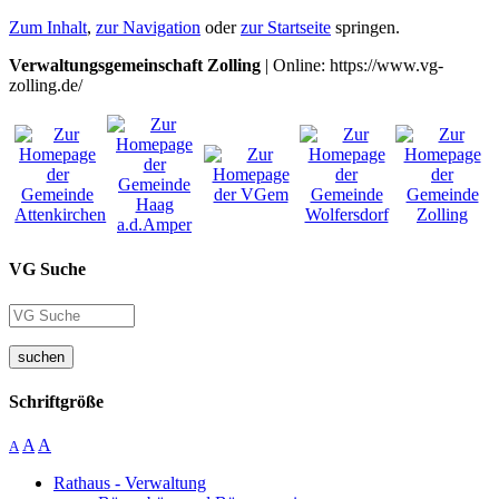
Zum Inhalt
,
zur Navigation
oder
zur Startseite
springen.
Verwaltungsgemeinschaft Zolling
| Online: https://www.vg-
zolling.de/
VG Suche
suchen
Schriftgröße
A
A
A
Rathaus - Verwaltung