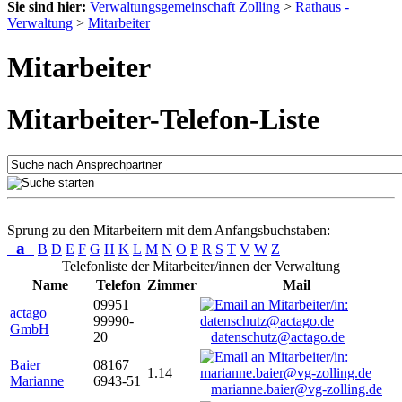
Sie sind hier:
Verwaltungsgemeinschaft Zolling
>
Rathaus -
Verwaltung
>
Mitarbeiter
Mitarbeiter
Mitarbeiter-Telefon-Liste
Sprung zu den Mitarbeitern mit dem Anfangsbuchstaben:
a
B
D
E
F
G
H
K
L
M
N
O
P
R
S
T
V
W
Z
Telefonliste der Mitarbeiter/innen der Verwaltung
Name
Telefon
Zimmer
Mail
09951
actago
99990-
GmbH
20
datenschutz@actago.de
Baier
08167
1.14
Marianne
6943-51
marianne.baier@vg-zolling.de