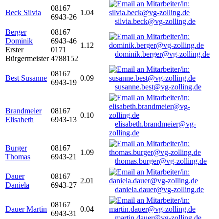
08167
Beck Silvia
1.04
6943-26
silvia.beck@vg-zolling.de
Berger
08167
Dominik
6943-46
1.12
Erster
0171
dominik.berger@vg-zolling.de
Bürgermeister
4788152
08167
Best Susanne
0.09
6943-19
susanne.best@vg-zolling.de
Brandmeier
08167
0.10
Elisabeth
6943-13
elisabeth.brandmeier@vg-
zolling.de
Burger
08167
1.09
Thomas
6943-21
thomas.burger@vg-zolling.de
Dauer
08167
2.01
Daniela
6943-27
daniela.dauer@vg-zolling.de
08167
Dauer Martin
0.04
6943-31
martin.dauer@vg-zolling.de