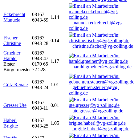
Eckebrecht
08167
1.14
Manuela
6943-59
manuela.eckebrecht@vg-
zolling.de
Fischer
08167
0.14
Christine
6943-28
christine.fischer@vg-zolling.de
Gmeiner
08167
Harald
6943-47
1.17
Erster
0170 65
harald.gmeiner@vg-zolling.de
Bürgermeister
72 528
08167
Götz Renate
1.01
6943-24
gebuehren.steuern@vg-
zolling.de
08167
Gresser Ute
0.01
6943-11
ute.gresser@vg-zolling.de
Haberl
08167
1.05
Brigitte
6943-25
brigitte.haberl@vg-zolling.de