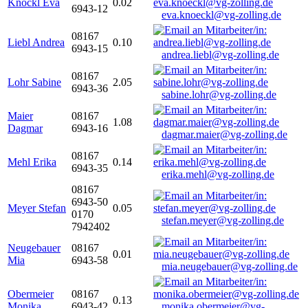
Knöckl Eva
0.02
6943-12
eva.knoeckl@vg-zolling.de
08167
Liebl Andrea
0.10
6943-15
andrea.liebl@vg-zolling.de
08167
Lohr Sabine
2.05
6943-36
sabine.lohr@vg-zolling.de
Maier
08167
1.08
Dagmar
6943-16
dagmar.maier@vg-zolling.de
08167
Mehl Erika
0.14
6943-35
erika.mehl@vg-zolling.de
08167
6943-50
Meyer Stefan
0.05
0170
stefan.meyer@vg-zolling.de
7942402
Neugebauer
08167
0.01
Mia
6943-58
mia.neugebauer@vg-zolling.de
Obermeier
08167
0.13
Monika
6943-42
monika.obermeier@vg-