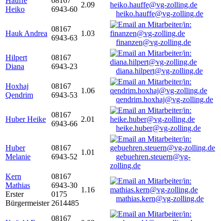
Hauffe
08167
2.09
Heiko
6943-60
heiko.hauffe@vg-zolling.de
08167
Hauk Andrea
1.03
6943-63
finanzen@vg-zolling.de
Hilpert
08167
Diana
6943-23
diana.hilpert@vg-zolling.de
Hoxhaj
08167
1.06
Qendrim
6943-53
qendrim.hoxhaj@vg-zolling.de
08167
Huber Heike
2.01
6943-66
heike.huber@vg-zolling.de
Huber
08167
1.01
Melanie
6943-52
gebuehren.steuern@vg-
zolling.de
Kern
08167
Mathias
6943-30
1.16
Erster
0175
mathias.kern@vg-zolling.de
Bürgermeister
2614485
08167