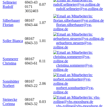
Sellmeier
6943-43
0.07
Rudolf
0171
rudolf.sellmeier@vg-zolling.de
3032403
Silberbauer
08167
1.07
Florian
6943-44
florian.silberbauer@vg-
zolling.de
08167
Soller Bianca
1.01
6943-33
gebuehren.steuern@vg-
zolling.de
Sommerer
08167
0.11
Christina
6943-61
christina.sommerer@vg-
zolling.de
Sonnhütter
08167
2.06
Norbert
6943-22
norbert.sonnhuetter@vg-
zolling.de
Steinecke
08167
0.03
Corinna
6943-32
vhs-zolling@vhs-moosburg.de