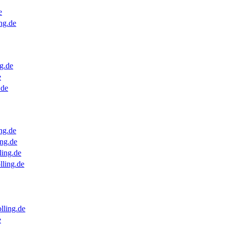
e
ng.de
g.de
e
.de
ng.de
ng.de
ling.de
lling.de
lling.de
e