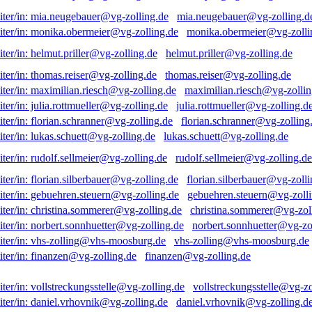
mia.neugebauer@vg-zolling.d
monika.obermeier@vg-zolli
helmut.priller@vg-zolling.de
thomas.reiser@vg-zolling.de
maximilian.riesch@vg-zollin
julia.rottmueller@vg-zolling.d
florian.schranner@vg-zolling
lukas.schuett@vg-zolling.de
rudolf.sellmeier@vg-zolling.de
florian.silberbauer@vg-zolli
gebuehren.steuern@vg-zolli
christina.sommerer@vg-zol
norbert.sonnhuetter@vg-zo
vhs-zolling@vhs-moosburg.de
finanzen@vg-zolling.de
vollstreckungsstelle@vg-zo
daniel.vrhovnik@vg-zolling.d