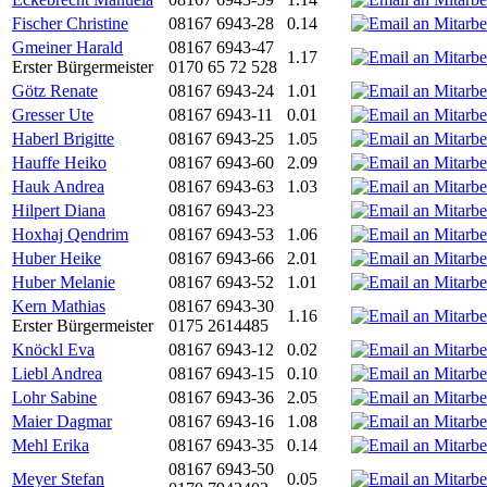
Fischer Christine
08167 6943-28
0.14
Gmeiner Harald
08167 6943-47
1.17
Erster Bürgermeister
0170 65 72 528
Götz Renate
08167 6943-24
1.01
Gresser Ute
08167 6943-11
0.01
Haberl Brigitte
08167 6943-25
1.05
Hauffe Heiko
08167 6943-60
2.09
Hauk Andrea
08167 6943-63
1.03
Hilpert Diana
08167 6943-23
Hoxhaj Qendrim
08167 6943-53
1.06
Huber Heike
08167 6943-66
2.01
Huber Melanie
08167 6943-52
1.01
Kern Mathias
08167 6943-30
1.16
Erster Bürgermeister
0175 2614485
Knöckl Eva
08167 6943-12
0.02
Liebl Andrea
08167 6943-15
0.10
Lohr Sabine
08167 6943-36
2.05
Maier Dagmar
08167 6943-16
1.08
Mehl Erika
08167 6943-35
0.14
08167 6943-50
Meyer Stefan
0.05