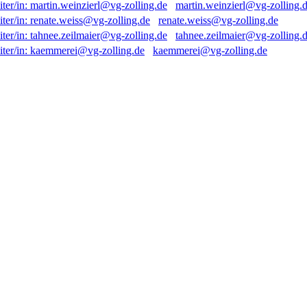
martin.weinzierl@vg-zolling.
renate.weiss@vg-zolling.de
tahnee.zeilmaier@vg-zolling.
kaemmerei@vg-zolling.de