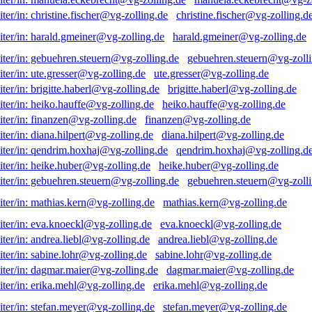
christine.fischer@vg-zolling.d
harald.gmeiner@vg-zolling.de
gebuehren.steuern@vg-zolli
ute.gresser@vg-zolling.de
brigitte.haberl@vg-zolling.de
heiko.hauffe@vg-zolling.de
finanzen@vg-zolling.de
diana.hilpert@vg-zolling.de
qendrim.hoxhaj@vg-zolling.d
heike.huber@vg-zolling.de
gebuehren.steuern@vg-zolli
mathias.kern@vg-zolling.de
eva.knoeckl@vg-zolling.de
andrea.liebl@vg-zolling.de
sabine.lohr@vg-zolling.de
dagmar.maier@vg-zolling.de
erika.mehl@vg-zolling.de
stefan.meyer@vg-zolling.de