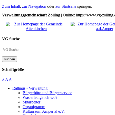
Zum Inhalt
,
zur Navigation
oder
zur Startseite
springen.
Verwaltungsgemeinschaft Zolling
| Online: https://www.vg-zolling.
VG Suche
suchen
Schriftgröße
A
A
A
Rathaus - Verwaltung
Bürgerbüro und Bürgerservice
Was erledige ich wo?
Mitarbeiter
Organigramm
Kulturraum Ampertal e.V.