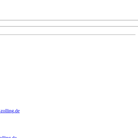
zolling.de
lling.de