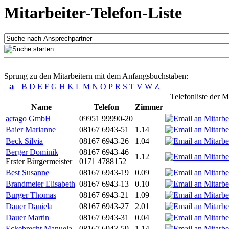
Mitarbeiter-Telefon-Liste
Sprung zu den Mitarbeitern mit dem Anfangsbuchstaben:
a
B
D
E
F
G
H
K
L
M
N
O
P
R
S
T
V
W
Z
Telefonliste der M
Name
Telefon
Zimmer
actago GmbH
09951 99990-20
Baier Marianne
08167 6943-51
1.14
Beck Silvia
08167 6943-26
1.04
Berger Dominik
08167 6943-46
1.12
Erster Bürgermeister
0171 4788152
Best Susanne
08167 6943-19
0.09
Brandmeier Elisabeth
08167 6943-13
0.10
Burger Thomas
08167 6943-21
1.09
Dauer Daniela
08167 6943-27
2.01
Dauer Martin
08167 6943-31
0.04
Eckebrecht Manuela
08167 6943-59
1.14