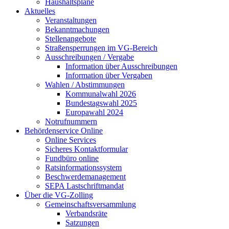
Haushaltspläne
Aktuelles
Veranstaltungen
Bekanntmachungen
Stellenangebote
Straßensperrungen im VG-Bereich
Ausschreibungen / Vergabe
Information über Ausschreibungen
Information über Vergaben
Wahlen / Abstimmungen
Kommunalwahl 2026
Bundestagswahl 2025
Europawahl 2024
Notrufnummern
Behördenservice Online
Online Services
Sicheres Kontaktformular
Fundbüro online
Ratsinformationssystem
Beschwerdemanagement
SEPA Lastschriftmandat
Über die VG-Zolling
Gemeinschaftsversammlung
Verbandsräte
Satzungen