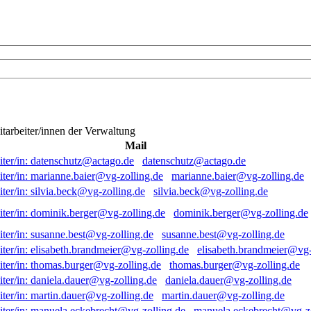
itarbeiter/innen der Verwaltung
Mail
datenschutz@actago.de
marianne.baier@vg-zolling.de
silvia.beck@vg-zolling.de
dominik.berger@vg-zolling.de
susanne.best@vg-zolling.de
elisabeth.brandmeier@vg-
thomas.burger@vg-zolling.de
daniela.dauer@vg-zolling.de
martin.dauer@vg-zolling.de
manuela.eckebrecht@vg-zo