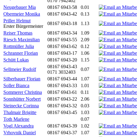
0170 7942402
Neugebauer Mia
08167 6943-58
0.01
Obermeier Monika
08167 6943-42
0.13
Priller Helmut
08167 6943-18
1.13
Erster Bürgermeister
Reiser Thomas
08167 6943-34
1.09
Riesch Maximilian
08167 6943-55
2.09
Rottmüller Julia
08167 6943-62
0.12
Schranner Florian
08167 6943-17
1.06
Schütt Lukas
08167 6943-20
1.15
08167 6943-43
Sellmeier Rudolf
0.07
0171 3032403
Silberbauer Florian
08167 6943-44
1.07
Soller Bianca
08167 6943-33
1.01
Sommerer Christina
08167 6943-61
0.11
Sonnhütter Norbert
08167 6943-22
2.06
Steinecke Corinna
08167 6943-32
0.03
Thalmair Brigitte
08167 6943-45
1.03
Toth Marlene
0.07
Vogl Alexandra
08167 6943-39
1.02
Vrhovnik Daniel
08167 6943-37
1.07