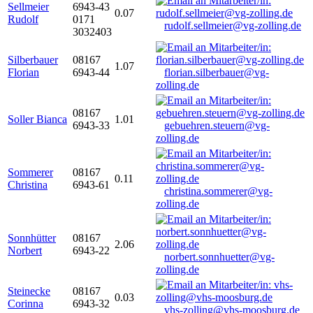
Sellmeier
6943-43
0.07
Rudolf
0171
rudolf.sellmeier@vg-zolling.de
3032403
Silberbauer
08167
1.07
Florian
6943-44
florian.silberbauer@vg-
zolling.de
08167
Soller Bianca
1.01
6943-33
gebuehren.steuern@vg-
zolling.de
Sommerer
08167
0.11
Christina
6943-61
christina.sommerer@vg-
zolling.de
Sonnhütter
08167
2.06
Norbert
6943-22
norbert.sonnhuetter@vg-
zolling.de
Steinecke
08167
0.03
Corinna
6943-32
vhs-zolling@vhs-moosburg.de