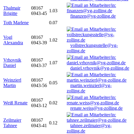
Thalmair
08167
1.03
Brigitte
6943-45
finanzen@vg-zolling.de
Toth Marlene
0.07
Vogl
08167
1.02
Alexandra
6943-39
vollstreckungsstelle@vg-
zolling.de
Vrhovnik
08167
1.07
Daniel
6943-37
daniel.vrhovnik@vg-zolling.de
Weinzierl
08167
0.05
Martin
6943-56
martin.weinzierl@vg-
zolling.de
08167
Weiß Renate
0.02
6943-12
renate.weiss@vg-zolling.de
Zeilmaier
08167
0.12
Tahnee
6943-41
tahnee.zeilmaier@vg-
zolling.de