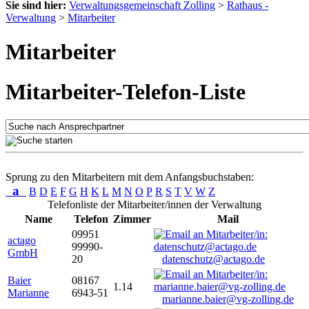
Sie sind hier:
Verwaltungsgemeinschaft Zolling
>
Rathaus -
Verwaltung
>
Mitarbeiter
Mitarbeiter
Mitarbeiter-Telefon-Liste
Sprung zu den Mitarbeitern mit dem Anfangsbuchstaben:
a
B
D
E
F
G
H
K
L
M
N
O
P
R
S
T
V
W
Z
Telefonliste der Mitarbeiter/innen der Verwaltung
Name
Telefon
Zimmer
Mail
09951
actago
99990-
GmbH
20
datenschutz@actago.de
Baier
08167
1.14
Marianne
6943-51
marianne.baier@vg-zolling.de