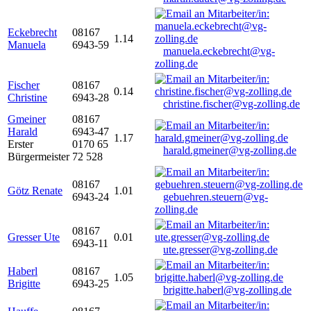
Eckebrecht
08167
1.14
Manuela
6943-59
manuela.eckebrecht@vg-
zolling.de
Fischer
08167
0.14
Christine
6943-28
christine.fischer@vg-zolling.de
Gmeiner
08167
Harald
6943-47
1.17
Erster
0170 65
harald.gmeiner@vg-zolling.de
Bürgermeister
72 528
08167
Götz Renate
1.01
6943-24
gebuehren.steuern@vg-
zolling.de
08167
Gresser Ute
0.01
6943-11
ute.gresser@vg-zolling.de
Haberl
08167
1.05
Brigitte
6943-25
brigitte.haberl@vg-zolling.de