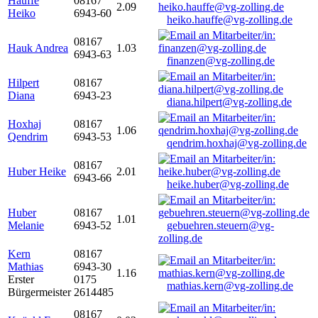
Hauffe
08167
2.09
Heiko
6943-60
heiko.hauffe@vg-zolling.de
08167
Hauk Andrea
1.03
6943-63
finanzen@vg-zolling.de
Hilpert
08167
Diana
6943-23
diana.hilpert@vg-zolling.de
Hoxhaj
08167
1.06
Qendrim
6943-53
qendrim.hoxhaj@vg-zolling.de
08167
Huber Heike
2.01
6943-66
heike.huber@vg-zolling.de
Huber
08167
1.01
Melanie
6943-52
gebuehren.steuern@vg-
zolling.de
Kern
08167
Mathias
6943-30
1.16
Erster
0175
mathias.kern@vg-zolling.de
Bürgermeister
2614485
08167