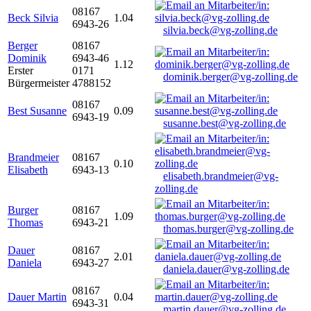
08167
Beck Silvia
1.04
6943-26
silvia.beck@vg-zolling.de
Berger
08167
Dominik
6943-46
1.12
Erster
0171
dominik.berger@vg-zolling.de
Bürgermeister
4788152
08167
Best Susanne
0.09
6943-19
susanne.best@vg-zolling.de
Brandmeier
08167
0.10
Elisabeth
6943-13
elisabeth.brandmeier@vg-
zolling.de
Burger
08167
1.09
Thomas
6943-21
thomas.burger@vg-zolling.de
Dauer
08167
2.01
Daniela
6943-27
daniela.dauer@vg-zolling.de
08167
Dauer Martin
0.04
6943-31
martin.dauer@vg-zolling.de