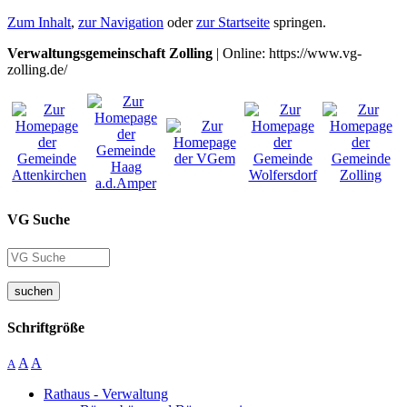
Zum Inhalt
,
zur Navigation
oder
zur Startseite
springen.
Verwaltungsgemeinschaft Zolling
| Online: https://www.vg-
zolling.de/
VG Suche
suchen
Schriftgröße
A
A
A
Rathaus - Verwaltung