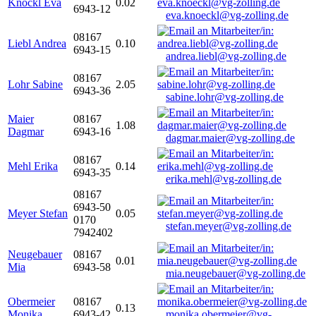
Knöckl Eva
0.02
6943-12
eva.knoeckl@vg-zolling.de
08167
Liebl Andrea
0.10
6943-15
andrea.liebl@vg-zolling.de
08167
Lohr Sabine
2.05
6943-36
sabine.lohr@vg-zolling.de
Maier
08167
1.08
Dagmar
6943-16
dagmar.maier@vg-zolling.de
08167
Mehl Erika
0.14
6943-35
erika.mehl@vg-zolling.de
08167
6943-50
Meyer Stefan
0.05
0170
stefan.meyer@vg-zolling.de
7942402
Neugebauer
08167
0.01
Mia
6943-58
mia.neugebauer@vg-zolling.de
Obermeier
08167
0.13
Monika
6943-42
monika.obermeier@vg-