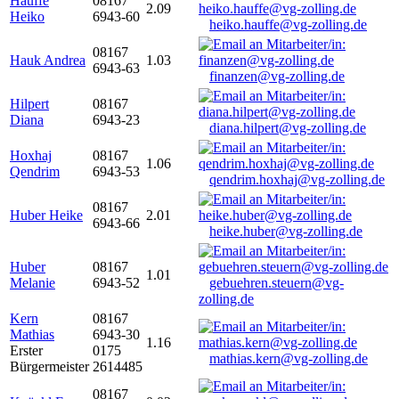
Hauffe
08167
2.09
Heiko
6943-60
heiko.hauffe@vg-zolling.de
08167
Hauk Andrea
1.03
6943-63
finanzen@vg-zolling.de
Hilpert
08167
Diana
6943-23
diana.hilpert@vg-zolling.de
Hoxhaj
08167
1.06
Qendrim
6943-53
qendrim.hoxhaj@vg-zolling.de
08167
Huber Heike
2.01
6943-66
heike.huber@vg-zolling.de
Huber
08167
1.01
Melanie
6943-52
gebuehren.steuern@vg-
zolling.de
Kern
08167
Mathias
6943-30
1.16
Erster
0175
mathias.kern@vg-zolling.de
Bürgermeister
2614485
08167