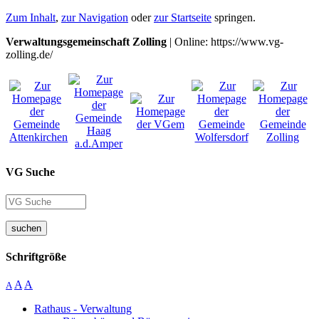
Zum Inhalt
,
zur Navigation
oder
zur Startseite
springen.
Verwaltungsgemeinschaft Zolling
| Online: https://www.vg-
zolling.de/
VG Suche
suchen
Schriftgröße
A
A
A
Rathaus - Verwaltung