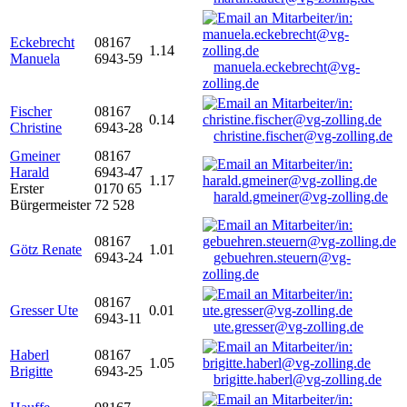
Eckebrecht
08167
1.14
Manuela
6943-59
manuela.eckebrecht@vg-
zolling.de
Fischer
08167
0.14
Christine
6943-28
christine.fischer@vg-zolling.de
Gmeiner
08167
Harald
6943-47
1.17
Erster
0170 65
harald.gmeiner@vg-zolling.de
Bürgermeister
72 528
08167
Götz Renate
1.01
6943-24
gebuehren.steuern@vg-
zolling.de
08167
Gresser Ute
0.01
6943-11
ute.gresser@vg-zolling.de
Haberl
08167
1.05
Brigitte
6943-25
brigitte.haberl@vg-zolling.de