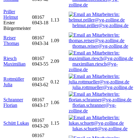
zolling.de
Priller
Helmut
08167
1.13
Erster
6943-18
helmut.priller@vg-zolling.de
Bürgermeister
Reiser
08167
1.09
Thomas
6943-34
thomas.reiser@vg-zolling.de
Riesch
08167
2.09
Maximilian
6943-55
maximilian.riesch@vg-
zolling.de
Rottmüller
08167
0.12
Julia
6943-62
julia.rottmueller@vg-zolling.de
Schranner
08167
1.06
Florian
6943-17
florian.schranner@vg-
zolling.de
08167
Schütt Lukas
1.15
6943-20
lukas.schuett@vg-zolling.de
08167