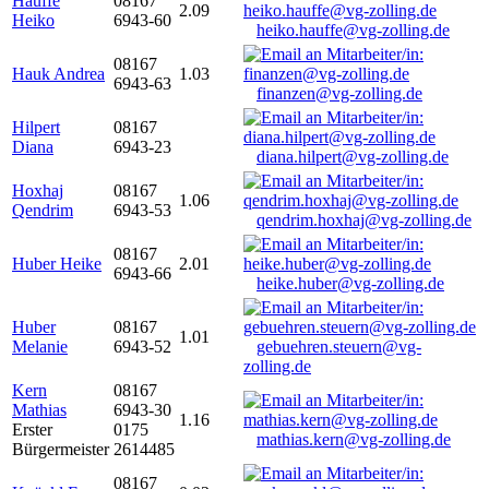
Hauffe
08167
2.09
Heiko
6943-60
heiko.hauffe@vg-zolling.de
08167
Hauk Andrea
1.03
6943-63
finanzen@vg-zolling.de
Hilpert
08167
Diana
6943-23
diana.hilpert@vg-zolling.de
Hoxhaj
08167
1.06
Qendrim
6943-53
qendrim.hoxhaj@vg-zolling.de
08167
Huber Heike
2.01
6943-66
heike.huber@vg-zolling.de
Huber
08167
1.01
Melanie
6943-52
gebuehren.steuern@vg-
zolling.de
Kern
08167
Mathias
6943-30
1.16
Erster
0175
mathias.kern@vg-zolling.de
Bürgermeister
2614485
08167