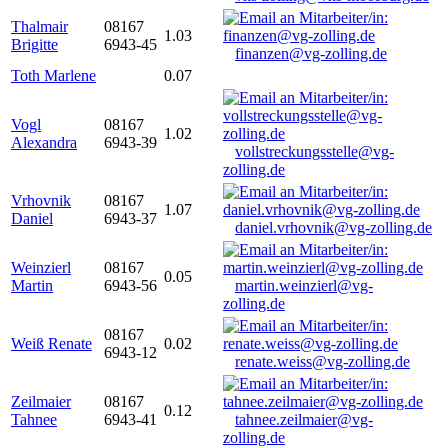
Thalmair
08167
1.03
Brigitte
6943-45
finanzen@vg-zolling.de
Toth Marlene
0.07
Vogl
08167
1.02
Alexandra
6943-39
vollstreckungsstelle@vg-
zolling.de
Vrhovnik
08167
1.07
Daniel
6943-37
daniel.vrhovnik@vg-zolling.de
Weinzierl
08167
0.05
Martin
6943-56
martin.weinzierl@vg-
zolling.de
08167
Weiß Renate
0.02
6943-12
renate.weiss@vg-zolling.de
Zeilmaier
08167
0.12
Tahnee
6943-41
tahnee.zeilmaier@vg-
zolling.de