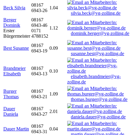
08167
Beck Silvia
1.04
6943-26
silvia.beck@vg-zolling.de
Berger
08167
Dominik
6943-46
1.12
Erster
0171
dominik.berger@vg-zolling.de
Bürgermeister
4788152
08167
Best Susanne
0.09
6943-19
susanne.best@vg-zolling.de
Brandmeier
08167
0.10
Elisabeth
6943-13
elisabeth.brandmeier@vg-
zolling.de
Burger
08167
1.09
Thomas
6943-21
thomas.burger@vg-zolling.de
Dauer
08167
2.01
Daniela
6943-27
daniela.dauer@vg-zolling.de
08167
Dauer Martin
0.04
6943-31
martin.dauer@vg-zolling.de