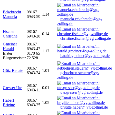
Eckebrecht
08167
1.14
Manuela
6943-59
manuela.eckebrecht@vg-
zolling.de
Fischer
08167
0.14
Christine
6943-28
christine.fischer@vg-zolling.de
Gmeiner
08167
Harald
6943-47
1.17
Erster
0170 65
harald.gmeiner@vg-zolling.de
Bürgermeister
72 528
08167
Götz Renate
1.01
6943-24
gebuehren.steuern@vg-
zolling.de
08167
Gresser Ute
0.01
6943-11
ute.gresser@vg-zolling.de
Haberl
08167
1.05
Brigitte
6943-25
brigitte.haberl@vg-zolling.de