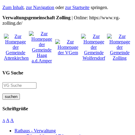
Zum Inhalt
,
zur Navigation
oder
zur Startseite
springen.
Verwaltungsgemeinschaft Zolling
| Online: https://www.vg-
zolling.de/
VG Suche
suchen
Schriftgröße
A
A
A
Rathaus - Verwaltung