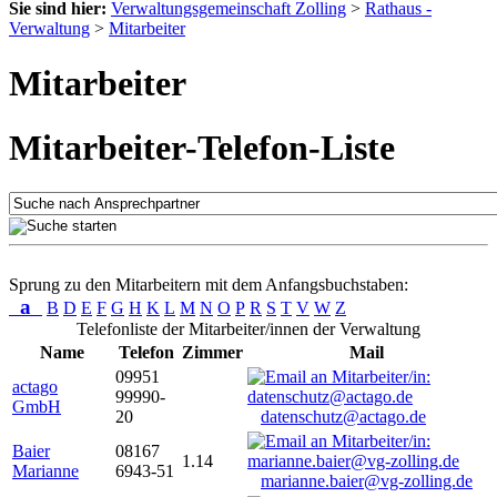
Sie sind hier:
Verwaltungsgemeinschaft Zolling
>
Rathaus -
Verwaltung
>
Mitarbeiter
Mitarbeiter
Mitarbeiter-Telefon-Liste
Sprung zu den Mitarbeitern mit dem Anfangsbuchstaben:
a
B
D
E
F
G
H
K
L
M
N
O
P
R
S
T
V
W
Z
Telefonliste der Mitarbeiter/innen der Verwaltung
Name
Telefon
Zimmer
Mail
09951
actago
99990-
GmbH
20
datenschutz@actago.de
Baier
08167
1.14
Marianne
6943-51
marianne.baier@vg-zolling.de