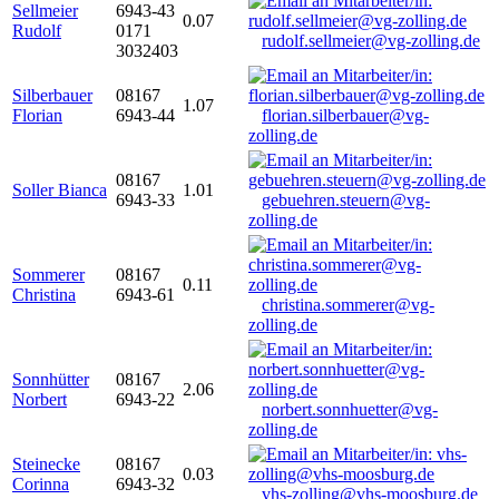
Sellmeier
6943-43
0.07
Rudolf
0171
rudolf.sellmeier@vg-zolling.de
3032403
Silberbauer
08167
1.07
Florian
6943-44
florian.silberbauer@vg-
zolling.de
08167
Soller Bianca
1.01
6943-33
gebuehren.steuern@vg-
zolling.de
Sommerer
08167
0.11
Christina
6943-61
christina.sommerer@vg-
zolling.de
Sonnhütter
08167
2.06
Norbert
6943-22
norbert.sonnhuetter@vg-
zolling.de
Steinecke
08167
0.03
Corinna
6943-32
vhs-zolling@vhs-moosburg.de