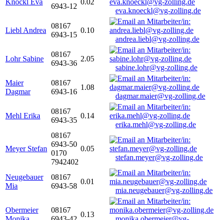
Knöckl Eva
0.02
6943-12
eva.knoeckl@vg-zolling.de
08167
Liebl Andrea
0.10
6943-15
andrea.liebl@vg-zolling.de
08167
Lohr Sabine
2.05
6943-36
sabine.lohr@vg-zolling.de
Maier
08167
1.08
Dagmar
6943-16
dagmar.maier@vg-zolling.de
08167
Mehl Erika
0.14
6943-35
erika.mehl@vg-zolling.de
08167
6943-50
Meyer Stefan
0.05
0170
stefan.meyer@vg-zolling.de
7942402
Neugebauer
08167
0.01
Mia
6943-58
mia.neugebauer@vg-zolling.de
Obermeier
08167
0.13
Monika
6943-42
monika.obermeier@vg-