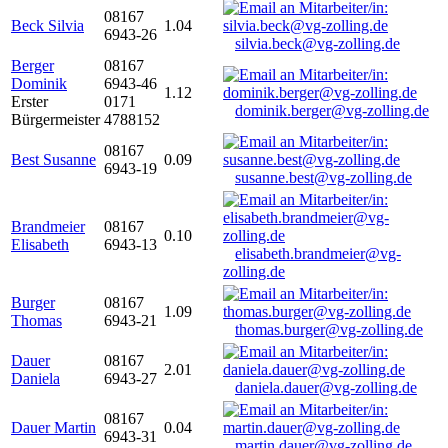
08167
Beck Silvia
1.04
6943-26
silvia.beck@vg-zolling.de
Berger
08167
Dominik
6943-46
1.12
Erster
0171
dominik.berger@vg-zolling.de
Bürgermeister
4788152
08167
Best Susanne
0.09
6943-19
susanne.best@vg-zolling.de
Brandmeier
08167
0.10
Elisabeth
6943-13
elisabeth.brandmeier@vg-
zolling.de
Burger
08167
1.09
Thomas
6943-21
thomas.burger@vg-zolling.de
Dauer
08167
2.01
Daniela
6943-27
daniela.dauer@vg-zolling.de
08167
Dauer Martin
0.04
6943-31
martin.dauer@vg-zolling.de