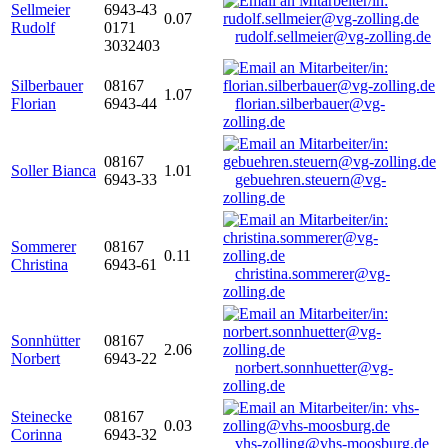
Sellmeier
6943-43
0.07
Rudolf
0171
rudolf.sellmeier@vg-zolling.de
3032403
Silberbauer
08167
1.07
Florian
6943-44
florian.silberbauer@vg-
zolling.de
08167
Soller Bianca
1.01
6943-33
gebuehren.steuern@vg-
zolling.de
Sommerer
08167
0.11
Christina
6943-61
christina.sommerer@vg-
zolling.de
Sonnhütter
08167
2.06
Norbert
6943-22
norbert.sonnhuetter@vg-
zolling.de
Steinecke
08167
0.03
Corinna
6943-32
vhs-zolling@vhs-moosburg.de