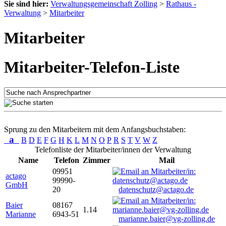
Sie sind hier:
Verwaltungsgemeinschaft Zolling
>
Rathaus -
Verwaltung
>
Mitarbeiter
Mitarbeiter
Mitarbeiter-Telefon-Liste
Sprung zu den Mitarbeitern mit dem Anfangsbuchstaben:
a
B
D
E
F
G
H
K
L
M
N
O
P
R
S
T
V
W
Z
Telefonliste der Mitarbeiter/innen der Verwaltung
Name
Telefon
Zimmer
Mail
09951
actago
99990-
GmbH
20
datenschutz@actago.de
Baier
08167
1.14
Marianne
6943-51
marianne.baier@vg-zolling.de