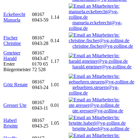
Eckebrecht
08167
1.14
Manuela
6943-59
manuela.eckebrecht@vg-
zolling.de
Fischer
08167
0.14
Christine
6943-28
christine.fischer@vg-zolling.de
Gmeiner
08167
Harald
6943-47
1.17
Erster
0170 65
harald.gmeiner@vg-zolling.de
Bürgermeister
72 528
08167
Götz Renate
1.01
6943-24
gebuehren.steuern@vg-
zolling.de
08167
Gresser Ute
0.01
6943-11
ute.gresser@vg-zolling.de
Haberl
08167
1.05
Brigitte
6943-25
brigitte.haberl@vg-zolling.de