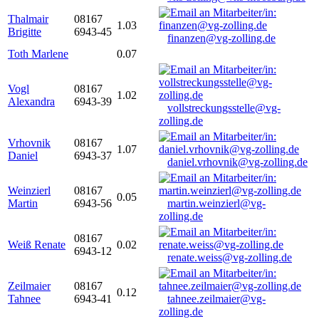
Thalmair
08167
1.03
Brigitte
6943-45
finanzen@vg-zolling.de
Toth Marlene
0.07
Vogl
08167
1.02
Alexandra
6943-39
vollstreckungsstelle@vg-
zolling.de
Vrhovnik
08167
1.07
Daniel
6943-37
daniel.vrhovnik@vg-zolling.de
Weinzierl
08167
0.05
Martin
6943-56
martin.weinzierl@vg-
zolling.de
08167
Weiß Renate
0.02
6943-12
renate.weiss@vg-zolling.de
Zeilmaier
08167
0.12
Tahnee
6943-41
tahnee.zeilmaier@vg-
zolling.de