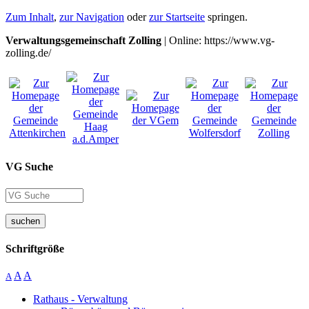
Zum Inhalt
,
zur Navigation
oder
zur Startseite
springen.
Verwaltungsgemeinschaft Zolling
| Online: https://www.vg-
zolling.de/
VG Suche
suchen
Schriftgröße
A
A
A
Rathaus - Verwaltung