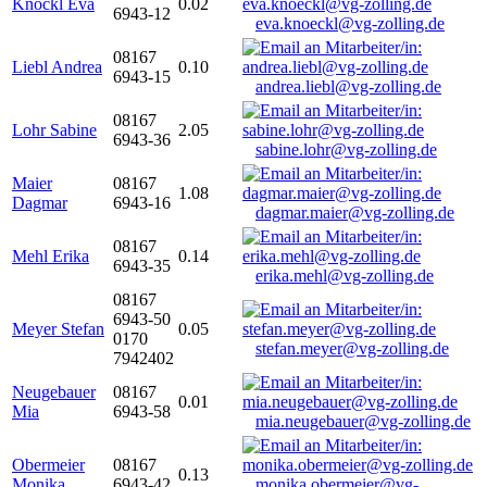
Knöckl Eva
0.02
6943-12
eva.knoeckl@vg-zolling.de
08167
Liebl Andrea
0.10
6943-15
andrea.liebl@vg-zolling.de
08167
Lohr Sabine
2.05
6943-36
sabine.lohr@vg-zolling.de
Maier
08167
1.08
Dagmar
6943-16
dagmar.maier@vg-zolling.de
08167
Mehl Erika
0.14
6943-35
erika.mehl@vg-zolling.de
08167
6943-50
Meyer Stefan
0.05
0170
stefan.meyer@vg-zolling.de
7942402
Neugebauer
08167
0.01
Mia
6943-58
mia.neugebauer@vg-zolling.de
Obermeier
08167
0.13
Monika
6943-42
monika.obermeier@vg-