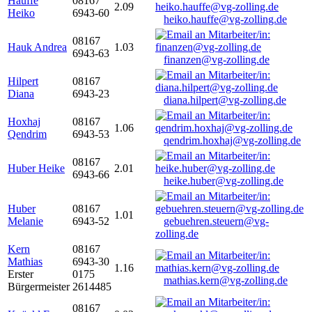
Hauffe
08167
2.09
Heiko
6943-60
heiko.hauffe@vg-zolling.de
08167
Hauk Andrea
1.03
6943-63
finanzen@vg-zolling.de
Hilpert
08167
Diana
6943-23
diana.hilpert@vg-zolling.de
Hoxhaj
08167
1.06
Qendrim
6943-53
qendrim.hoxhaj@vg-zolling.de
08167
Huber Heike
2.01
6943-66
heike.huber@vg-zolling.de
Huber
08167
1.01
Melanie
6943-52
gebuehren.steuern@vg-
zolling.de
Kern
08167
Mathias
6943-30
1.16
Erster
0175
mathias.kern@vg-zolling.de
Bürgermeister
2614485
08167