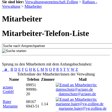
Sie sind hier:
Verwaltungsgemeinschaft Zolling
>
Rathaus -
Verwaltung
>
Mitarbeiter
Mitarbeiter
Mitarbeiter-Telefon-Liste
Sprung zu den Mitarbeitern mit dem Anfangsbuchstaben:
a
B
D
E
F
G
H
K
L
M
N
O
P
R
S
T
V
W
Z
Telefonliste der Mitarbeiter/innen der Verwaltung
Name
Telefon
Zimmer
Mail
09951
actago
99990-
GmbH
20
datenschutz@actago.de
Baier
08167
1.14
Marianne
6943-51
marianne.baier@vg-zolling.de