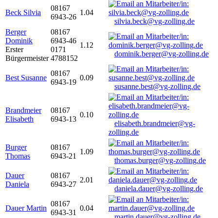
08167
Beck Silvia
1.04
6943-26
silvia.beck@vg-zolling.de
Berger
08167
Dominik
6943-46
1.12
Erster
0171
dominik.berger@vg-zolling.de
Bürgermeister
4788152
08167
Best Susanne
0.09
6943-19
susanne.best@vg-zolling.de
Brandmeier
08167
0.10
Elisabeth
6943-13
elisabeth.brandmeier@vg-
zolling.de
Burger
08167
1.09
Thomas
6943-21
thomas.burger@vg-zolling.de
Dauer
08167
2.01
Daniela
6943-27
daniela.dauer@vg-zolling.de
08167
Dauer Martin
0.04
6943-31
martin.dauer@vg-zolling.de