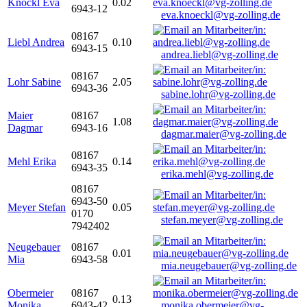
Knöckl Eva
0.02
6943-12
eva.knoeckl@vg-zolling.de
08167
Liebl Andrea
0.10
6943-15
andrea.liebl@vg-zolling.de
08167
Lohr Sabine
2.05
6943-36
sabine.lohr@vg-zolling.de
Maier
08167
1.08
Dagmar
6943-16
dagmar.maier@vg-zolling.de
08167
Mehl Erika
0.14
6943-35
erika.mehl@vg-zolling.de
08167
6943-50
Meyer Stefan
0.05
0170
stefan.meyer@vg-zolling.de
7942402
Neugebauer
08167
0.01
Mia
6943-58
mia.neugebauer@vg-zolling.de
Obermeier
08167
0.13
Monika
6943-42
monika.obermeier@vg-