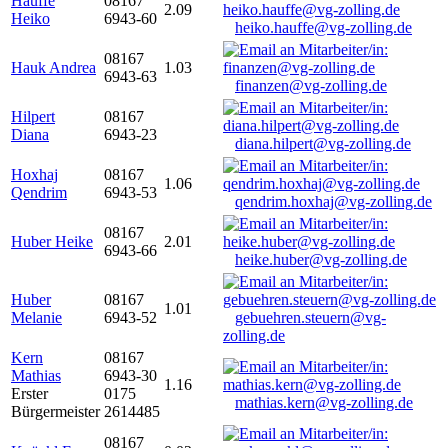
Hauffe
08167
2.09
Heiko
6943-60
heiko.hauffe@vg-zolling.de
08167
Hauk Andrea
1.03
6943-63
finanzen@vg-zolling.de
Hilpert
08167
Diana
6943-23
diana.hilpert@vg-zolling.de
Hoxhaj
08167
1.06
Qendrim
6943-53
qendrim.hoxhaj@vg-zolling.de
08167
Huber Heike
2.01
6943-66
heike.huber@vg-zolling.de
Huber
08167
1.01
Melanie
6943-52
gebuehren.steuern@vg-
zolling.de
Kern
08167
Mathias
6943-30
1.16
Erster
0175
mathias.kern@vg-zolling.de
Bürgermeister
2614485
08167