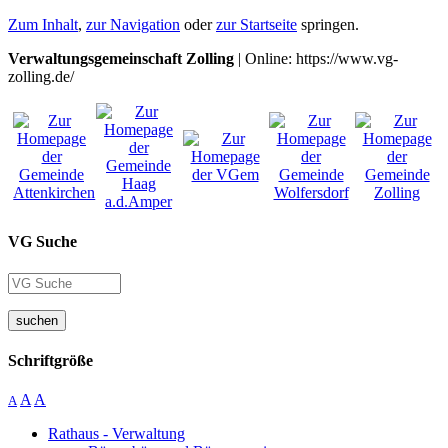
Zum Inhalt
,
zur Navigation
oder
zur Startseite
springen.
Verwaltungsgemeinschaft Zolling
| Online: https://www.vg-
zolling.de/
VG Suche
suchen
Schriftgröße
A
A
A
Rathaus - Verwaltung