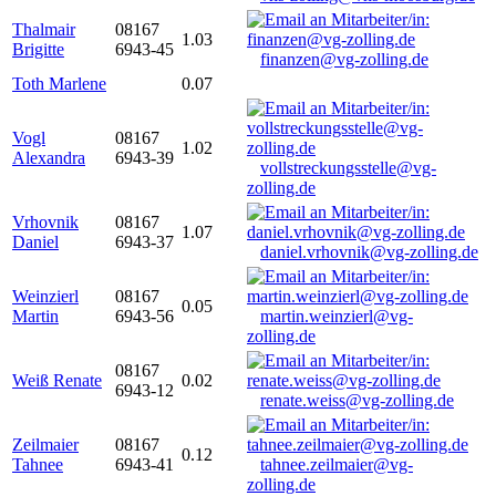
Thalmair
08167
1.03
Brigitte
6943-45
finanzen@vg-zolling.de
Toth Marlene
0.07
Vogl
08167
1.02
Alexandra
6943-39
vollstreckungsstelle@vg-
zolling.de
Vrhovnik
08167
1.07
Daniel
6943-37
daniel.vrhovnik@vg-zolling.de
Weinzierl
08167
0.05
Martin
6943-56
martin.weinzierl@vg-
zolling.de
08167
Weiß Renate
0.02
6943-12
renate.weiss@vg-zolling.de
Zeilmaier
08167
0.12
Tahnee
6943-41
tahnee.zeilmaier@vg-
zolling.de