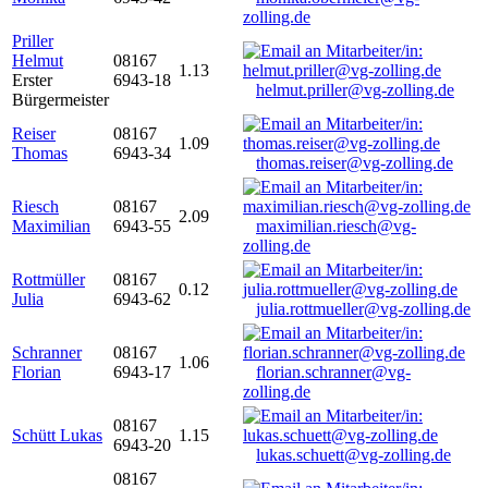
zolling.de
Priller
Helmut
08167
1.13
Erster
6943-18
helmut.priller@vg-zolling.de
Bürgermeister
Reiser
08167
1.09
Thomas
6943-34
thomas.reiser@vg-zolling.de
Riesch
08167
2.09
Maximilian
6943-55
maximilian.riesch@vg-
zolling.de
Rottmüller
08167
0.12
Julia
6943-62
julia.rottmueller@vg-zolling.de
Schranner
08167
1.06
Florian
6943-17
florian.schranner@vg-
zolling.de
08167
Schütt Lukas
1.15
6943-20
lukas.schuett@vg-zolling.de
08167