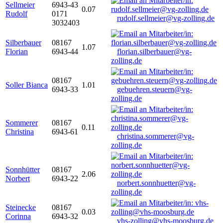
Sellmeier
6943-43
0.07
Rudolf
0171
rudolf.sellmeier@vg-zolling.de
3032403
Silberbauer
08167
1.07
Florian
6943-44
florian.silberbauer@vg-
zolling.de
08167
Soller Bianca
1.01
6943-33
gebuehren.steuern@vg-
zolling.de
Sommerer
08167
0.11
Christina
6943-61
christina.sommerer@vg-
zolling.de
Sonnhütter
08167
2.06
Norbert
6943-22
norbert.sonnhuetter@vg-
zolling.de
Steinecke
08167
0.03
Corinna
6943-32
vhs-zolling@vhs-moosburg.de