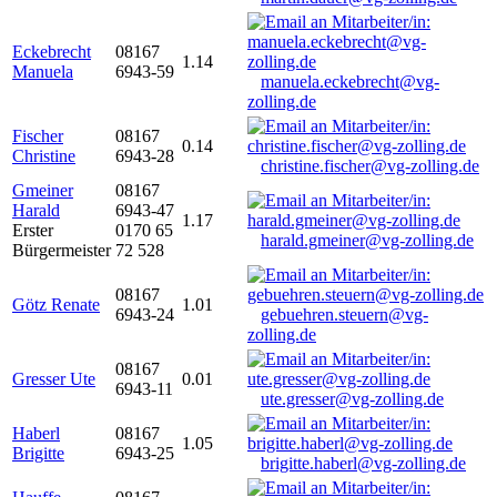
Eckebrecht
08167
1.14
Manuela
6943-59
manuela.eckebrecht@vg-
zolling.de
Fischer
08167
0.14
Christine
6943-28
christine.fischer@vg-zolling.de
Gmeiner
08167
Harald
6943-47
1.17
Erster
0170 65
harald.gmeiner@vg-zolling.de
Bürgermeister
72 528
08167
Götz Renate
1.01
6943-24
gebuehren.steuern@vg-
zolling.de
08167
Gresser Ute
0.01
6943-11
ute.gresser@vg-zolling.de
Haberl
08167
1.05
Brigitte
6943-25
brigitte.haberl@vg-zolling.de