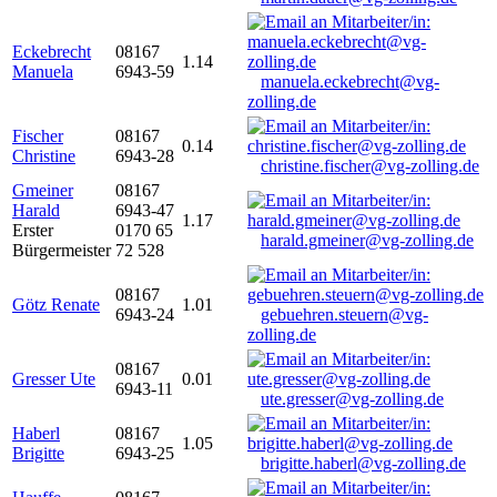
Eckebrecht
08167
1.14
Manuela
6943-59
manuela.eckebrecht@vg-
zolling.de
Fischer
08167
0.14
Christine
6943-28
christine.fischer@vg-zolling.de
Gmeiner
08167
Harald
6943-47
1.17
Erster
0170 65
harald.gmeiner@vg-zolling.de
Bürgermeister
72 528
08167
Götz Renate
1.01
6943-24
gebuehren.steuern@vg-
zolling.de
08167
Gresser Ute
0.01
6943-11
ute.gresser@vg-zolling.de
Haberl
08167
1.05
Brigitte
6943-25
brigitte.haberl@vg-zolling.de