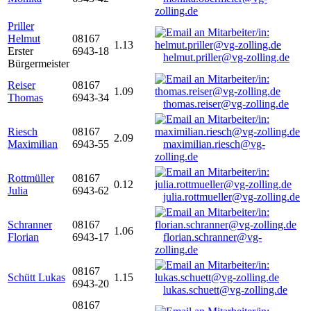
zolling.de
Priller
Helmut
08167
1.13
Erster
6943-18
helmut.priller@vg-zolling.de
Bürgermeister
Reiser
08167
1.09
Thomas
6943-34
thomas.reiser@vg-zolling.de
Riesch
08167
2.09
Maximilian
6943-55
maximilian.riesch@vg-
zolling.de
Rottmüller
08167
0.12
Julia
6943-62
julia.rottmueller@vg-zolling.de
Schranner
08167
1.06
Florian
6943-17
florian.schranner@vg-
zolling.de
08167
Schütt Lukas
1.15
6943-20
lukas.schuett@vg-zolling.de
08167