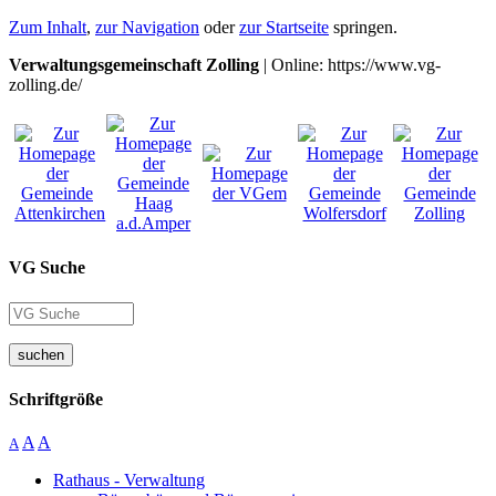
Zum Inhalt
,
zur Navigation
oder
zur Startseite
springen.
Verwaltungsgemeinschaft Zolling
| Online: https://www.vg-
zolling.de/
VG Suche
suchen
Schriftgröße
A
A
A
Rathaus - Verwaltung