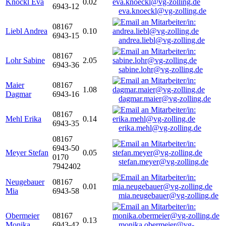
Knöckl Eva
0.02
6943-12
eva.knoeckl@vg-zolling.de
08167
Liebl Andrea
0.10
6943-15
andrea.liebl@vg-zolling.de
08167
Lohr Sabine
2.05
6943-36
sabine.lohr@vg-zolling.de
Maier
08167
1.08
Dagmar
6943-16
dagmar.maier@vg-zolling.de
08167
Mehl Erika
0.14
6943-35
erika.mehl@vg-zolling.de
08167
6943-50
Meyer Stefan
0.05
0170
stefan.meyer@vg-zolling.de
7942402
Neugebauer
08167
0.01
Mia
6943-58
mia.neugebauer@vg-zolling.de
Obermeier
08167
0.13
Monika
6943-42
monika.obermeier@vg-