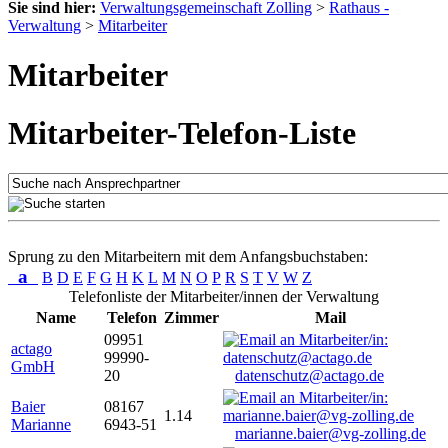
Sie sind hier:
Verwaltungsgemeinschaft Zolling
>
Rathaus -
Verwaltung
>
Mitarbeiter
Mitarbeiter
Mitarbeiter-Telefon-Liste
Sprung zu den Mitarbeitern mit dem Anfangsbuchstaben:
a
B
D
E
F
G
H
K
L
M
N
O
P
R
S
T
V
W
Z
Telefonliste der Mitarbeiter/innen der Verwaltung
Name
Telefon
Zimmer
Mail
09951
actago
99990-
GmbH
20
datenschutz@actago.de
Baier
08167
1.14
Marianne
6943-51
marianne.baier@vg-zolling.de