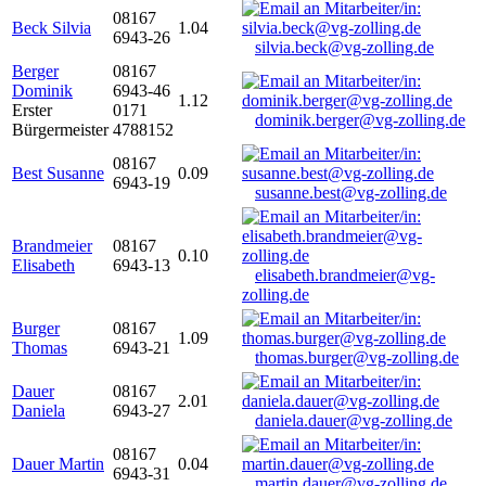
08167
Beck Silvia
1.04
6943-26
silvia.beck@vg-zolling.de
Berger
08167
Dominik
6943-46
1.12
Erster
0171
dominik.berger@vg-zolling.de
Bürgermeister
4788152
08167
Best Susanne
0.09
6943-19
susanne.best@vg-zolling.de
Brandmeier
08167
0.10
Elisabeth
6943-13
elisabeth.brandmeier@vg-
zolling.de
Burger
08167
1.09
Thomas
6943-21
thomas.burger@vg-zolling.de
Dauer
08167
2.01
Daniela
6943-27
daniela.dauer@vg-zolling.de
08167
Dauer Martin
0.04
6943-31
martin.dauer@vg-zolling.de