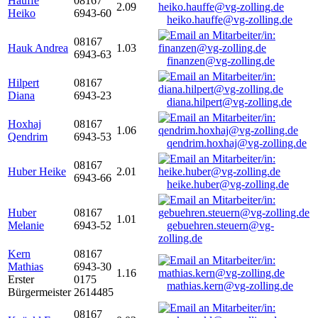
Hauffe
08167
2.09
Heiko
6943-60
heiko.hauffe@vg-zolling.de
08167
Hauk Andrea
1.03
6943-63
finanzen@vg-zolling.de
Hilpert
08167
Diana
6943-23
diana.hilpert@vg-zolling.de
Hoxhaj
08167
1.06
Qendrim
6943-53
qendrim.hoxhaj@vg-zolling.de
08167
Huber Heike
2.01
6943-66
heike.huber@vg-zolling.de
Huber
08167
1.01
Melanie
6943-52
gebuehren.steuern@vg-
zolling.de
Kern
08167
Mathias
6943-30
1.16
Erster
0175
mathias.kern@vg-zolling.de
Bürgermeister
2614485
08167