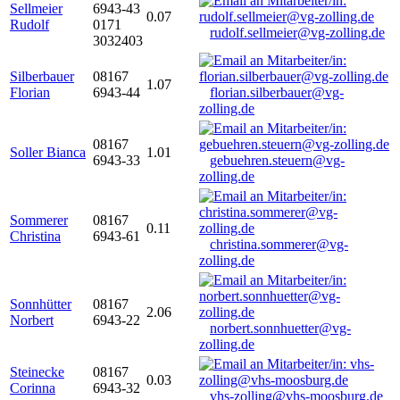
Sellmeier
6943-43
0.07
Rudolf
0171
rudolf.sellmeier@vg-zolling.de
3032403
Silberbauer
08167
1.07
Florian
6943-44
florian.silberbauer@vg-
zolling.de
08167
Soller Bianca
1.01
6943-33
gebuehren.steuern@vg-
zolling.de
Sommerer
08167
0.11
Christina
6943-61
christina.sommerer@vg-
zolling.de
Sonnhütter
08167
2.06
Norbert
6943-22
norbert.sonnhuetter@vg-
zolling.de
Steinecke
08167
0.03
Corinna
6943-32
vhs-zolling@vhs-moosburg.de