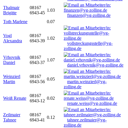
Thalmair
08167
1.03
Brigitte
6943-45
finanzen@vg-zolling.de
Toth Marlene
0.07
Vogl
08167
1.02
Alexandra
6943-39
vollstreckungsstelle@vg-
zolling.de
Vrhovnik
08167
1.07
Daniel
6943-37
daniel.vrhovnik@vg-zolling.de
Weinzierl
08167
0.05
Martin
6943-56
martin.weinzierl@vg-
zolling.de
08167
Weiß Renate
0.02
6943-12
renate.weiss@vg-zolling.de
Zeilmaier
08167
0.12
Tahnee
6943-41
tahnee.zeilmaier@vg-
zolling.de