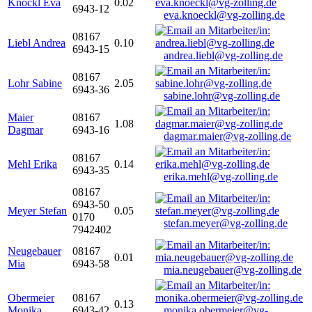
Knöckl Eva
0.02
6943-12
eva.knoeckl@vg-zolling.de
08167
Liebl Andrea
0.10
6943-15
andrea.liebl@vg-zolling.de
08167
Lohr Sabine
2.05
6943-36
sabine.lohr@vg-zolling.de
Maier
08167
1.08
Dagmar
6943-16
dagmar.maier@vg-zolling.de
08167
Mehl Erika
0.14
6943-35
erika.mehl@vg-zolling.de
08167
6943-50
Meyer Stefan
0.05
0170
stefan.meyer@vg-zolling.de
7942402
Neugebauer
08167
0.01
Mia
6943-58
mia.neugebauer@vg-zolling.de
Obermeier
08167
0.13
Monika
6943-42
monika.obermeier@vg-