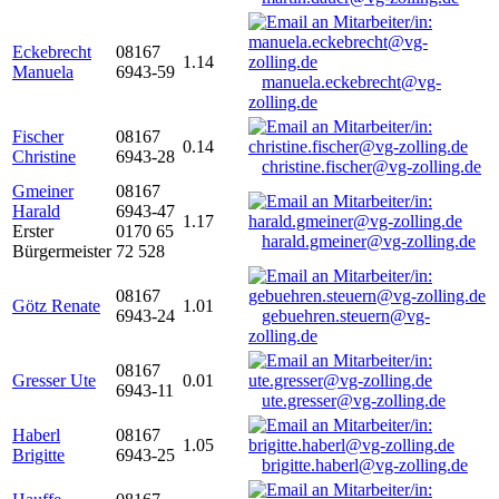
Eckebrecht
08167
1.14
Manuela
6943-59
manuela.eckebrecht@vg-
zolling.de
Fischer
08167
0.14
Christine
6943-28
christine.fischer@vg-zolling.de
Gmeiner
08167
Harald
6943-47
1.17
Erster
0170 65
harald.gmeiner@vg-zolling.de
Bürgermeister
72 528
08167
Götz Renate
1.01
6943-24
gebuehren.steuern@vg-
zolling.de
08167
Gresser Ute
0.01
6943-11
ute.gresser@vg-zolling.de
Haberl
08167
1.05
Brigitte
6943-25
brigitte.haberl@vg-zolling.de