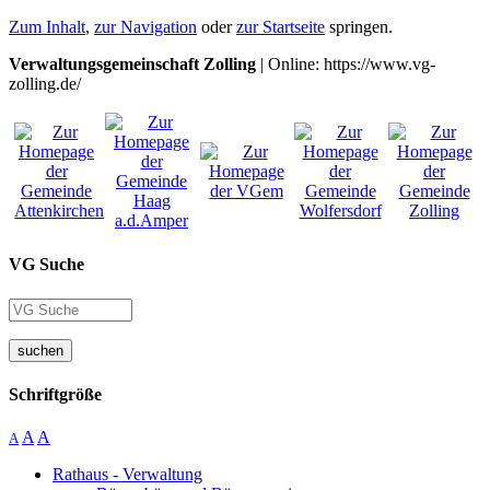
Zum Inhalt
,
zur Navigation
oder
zur Startseite
springen.
Verwaltungsgemeinschaft Zolling
| Online: https://www.vg-
zolling.de/
VG Suche
suchen
Schriftgröße
A
A
A
Rathaus - Verwaltung