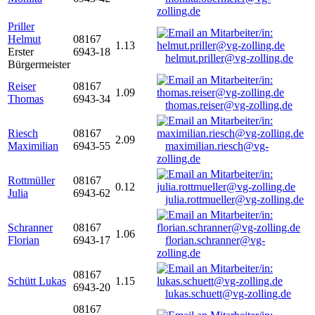
zolling.de
Priller
Helmut
08167
1.13
Erster
6943-18
helmut.priller@vg-zolling.de
Bürgermeister
Reiser
08167
1.09
Thomas
6943-34
thomas.reiser@vg-zolling.de
Riesch
08167
2.09
Maximilian
6943-55
maximilian.riesch@vg-
zolling.de
Rottmüller
08167
0.12
Julia
6943-62
julia.rottmueller@vg-zolling.de
Schranner
08167
1.06
Florian
6943-17
florian.schranner@vg-
zolling.de
08167
Schütt Lukas
1.15
6943-20
lukas.schuett@vg-zolling.de
08167