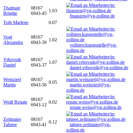
Thalmair
08167
1.03
Brigitte
6943-45
finanzen@vg-zolling.de
Toth Marlene
0.07
Vogl
08167
1.02
Alexandra
6943-39
vollstreckungsstelle@vg-
zolling.de
Vrhovnik
08167
1.07
Daniel
6943-37
daniel.vrhovnik@vg-zolling.de
Weinzierl
08167
0.05
Martin
6943-56
martin.weinzierl@vg-
zolling.de
08167
Weiß Renate
0.02
6943-12
renate.weiss@vg-zolling.de
Zeilmaier
08167
0.12
Tahnee
6943-41
tahnee.zeilmaier@vg-
zolling.de