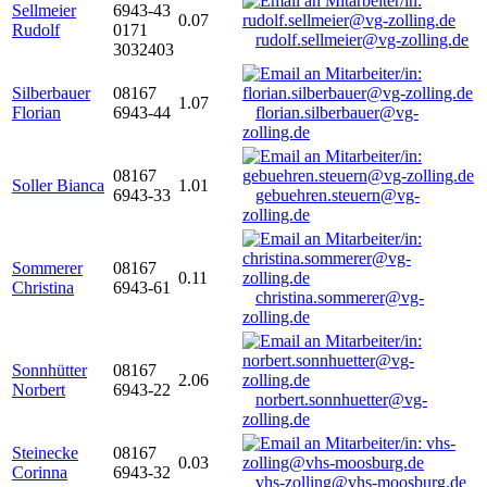
Sellmeier
6943-43
0.07
Rudolf
0171
rudolf.sellmeier@vg-zolling.de
3032403
Silberbauer
08167
1.07
Florian
6943-44
florian.silberbauer@vg-
zolling.de
08167
Soller Bianca
1.01
6943-33
gebuehren.steuern@vg-
zolling.de
Sommerer
08167
0.11
Christina
6943-61
christina.sommerer@vg-
zolling.de
Sonnhütter
08167
2.06
Norbert
6943-22
norbert.sonnhuetter@vg-
zolling.de
Steinecke
08167
0.03
Corinna
6943-32
vhs-zolling@vhs-moosburg.de