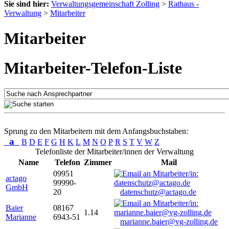
Sie sind hier:
Verwaltungsgemeinschaft Zolling
>
Rathaus -
Verwaltung
>
Mitarbeiter
Mitarbeiter
Mitarbeiter-Telefon-Liste
Sprung zu den Mitarbeitern mit dem Anfangsbuchstaben:
a
B
D
E
F
G
H
K
L
M
N
O
P
R
S
T
V
W
Z
Telefonliste der Mitarbeiter/innen der Verwaltung
Name
Telefon
Zimmer
Mail
09951
actago
99990-
GmbH
20
datenschutz@actago.de
Baier
08167
1.14
Marianne
6943-51
marianne.baier@vg-zolling.de