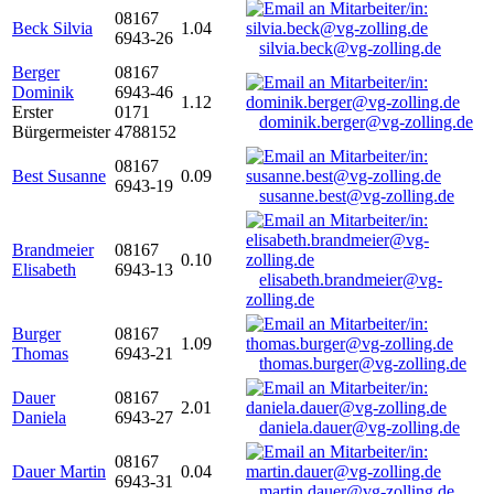
08167
Beck Silvia
1.04
6943-26
silvia.beck@vg-zolling.de
Berger
08167
Dominik
6943-46
1.12
Erster
0171
dominik.berger@vg-zolling.de
Bürgermeister
4788152
08167
Best Susanne
0.09
6943-19
susanne.best@vg-zolling.de
Brandmeier
08167
0.10
Elisabeth
6943-13
elisabeth.brandmeier@vg-
zolling.de
Burger
08167
1.09
Thomas
6943-21
thomas.burger@vg-zolling.de
Dauer
08167
2.01
Daniela
6943-27
daniela.dauer@vg-zolling.de
08167
Dauer Martin
0.04
6943-31
martin.dauer@vg-zolling.de