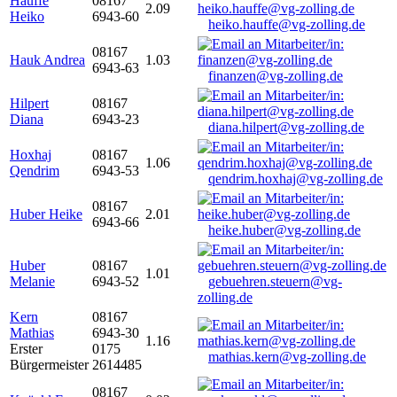
Hauffe
08167
2.09
Heiko
6943-60
heiko.hauffe@vg-zolling.de
08167
Hauk Andrea
1.03
6943-63
finanzen@vg-zolling.de
Hilpert
08167
Diana
6943-23
diana.hilpert@vg-zolling.de
Hoxhaj
08167
1.06
Qendrim
6943-53
qendrim.hoxhaj@vg-zolling.de
08167
Huber Heike
2.01
6943-66
heike.huber@vg-zolling.de
Huber
08167
1.01
Melanie
6943-52
gebuehren.steuern@vg-
zolling.de
Kern
08167
Mathias
6943-30
1.16
Erster
0175
mathias.kern@vg-zolling.de
Bürgermeister
2614485
08167