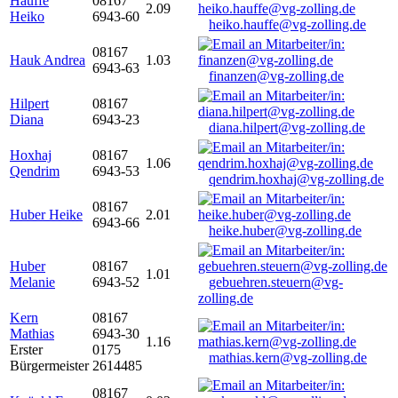
Hauffe
08167
2.09
Heiko
6943-60
heiko.hauffe@vg-zolling.de
08167
Hauk Andrea
1.03
6943-63
finanzen@vg-zolling.de
Hilpert
08167
Diana
6943-23
diana.hilpert@vg-zolling.de
Hoxhaj
08167
1.06
Qendrim
6943-53
qendrim.hoxhaj@vg-zolling.de
08167
Huber Heike
2.01
6943-66
heike.huber@vg-zolling.de
Huber
08167
1.01
Melanie
6943-52
gebuehren.steuern@vg-
zolling.de
Kern
08167
Mathias
6943-30
1.16
Erster
0175
mathias.kern@vg-zolling.de
Bürgermeister
2614485
08167