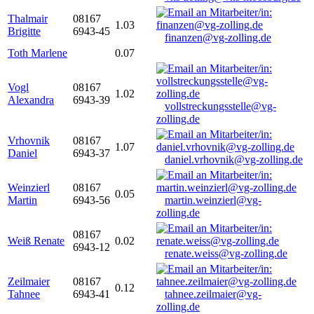
Thalmair
08167
1.03
Brigitte
6943-45
finanzen@vg-zolling.de
Toth Marlene
0.07
Vogl
08167
1.02
Alexandra
6943-39
vollstreckungsstelle@vg-
zolling.de
Vrhovnik
08167
1.07
Daniel
6943-37
daniel.vrhovnik@vg-zolling.de
Weinzierl
08167
0.05
Martin
6943-56
martin.weinzierl@vg-
zolling.de
08167
Weiß Renate
0.02
6943-12
renate.weiss@vg-zolling.de
Zeilmaier
08167
0.12
Tahnee
6943-41
tahnee.zeilmaier@vg-
zolling.de