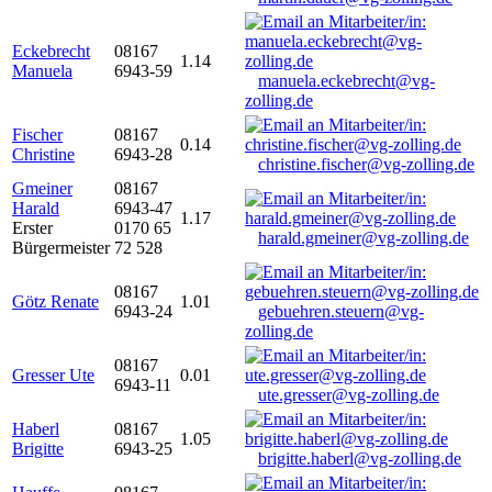
Eckebrecht
08167
1.14
Manuela
6943-59
manuela.eckebrecht@vg-
zolling.de
Fischer
08167
0.14
Christine
6943-28
christine.fischer@vg-zolling.de
Gmeiner
08167
Harald
6943-47
1.17
Erster
0170 65
harald.gmeiner@vg-zolling.de
Bürgermeister
72 528
08167
Götz Renate
1.01
6943-24
gebuehren.steuern@vg-
zolling.de
08167
Gresser Ute
0.01
6943-11
ute.gresser@vg-zolling.de
Haberl
08167
1.05
Brigitte
6943-25
brigitte.haberl@vg-zolling.de