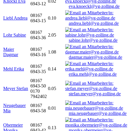
Knöckl Eva
0.02
6943-12
eva.knoeckl@vg-zolling.de
08167
Liebl Andrea
0.10
6943-15
andrea.liebl@vg-zolling.de
08167
Lohr Sabine
2.05
6943-36
sabine.lohr@vg-zolling.de
Maier
08167
1.08
Dagmar
6943-16
dagmar.maier@vg-zolling.de
08167
Mehl Erika
0.14
6943-35
erika.mehl@vg-zolling.de
08167
6943-50
Meyer Stefan
0.05
0170
stefan.meyer@vg-zolling.de
7942402
Neugebauer
08167
0.01
Mia
6943-58
mia.neugebauer@vg-zolling.de
Obermeier
08167
0.13
Monika
6943-42
monika.obermeier@vg-