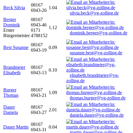
08167
Beck Silvia
1.04
6943-26
silvia.beck@vg-zolling.de
Berger
08167
Dominik
6943-46
1.12
Erster
0171
dominik.berger@vg-zolling.de
Bürgermeister
4788152
08167
Best Susanne
0.09
6943-19
susanne.best@vg-zolling.de
Brandmeier
08167
0.10
Elisabeth
6943-13
elisabeth.brandmeier@vg-
zolling.de
Burger
08167
1.09
Thomas
6943-21
thomas.burger@vg-zolling.de
Dauer
08167
2.01
Daniela
6943-27
daniela.dauer@vg-zolling.de
08167
Dauer Martin
0.04
6943-31
martin.dauer@vg-zolling.de