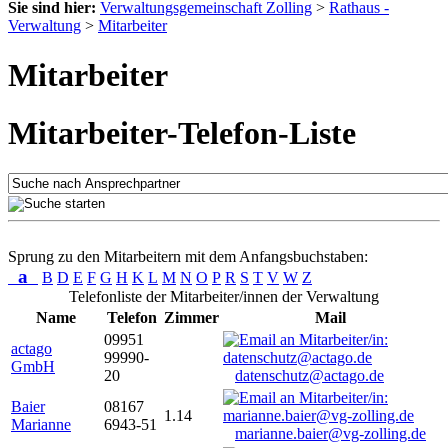
Sie sind hier:
Verwaltungsgemeinschaft Zolling
>
Rathaus -
Verwaltung
>
Mitarbeiter
Mitarbeiter
Mitarbeiter-Telefon-Liste
Sprung zu den Mitarbeitern mit dem Anfangsbuchstaben:
a
B
D
E
F
G
H
K
L
M
N
O
P
R
S
T
V
W
Z
Telefonliste der Mitarbeiter/innen der Verwaltung
Name
Telefon
Zimmer
Mail
09951
actago
99990-
GmbH
20
datenschutz@actago.de
Baier
08167
1.14
Marianne
6943-51
marianne.baier@vg-zolling.de