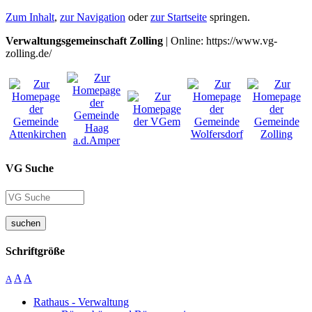
Zum Inhalt
,
zur Navigation
oder
zur Startseite
springen.
Verwaltungsgemeinschaft Zolling
| Online: https://www.vg-
zolling.de/
VG Suche
suchen
Schriftgröße
A
A
A
Rathaus - Verwaltung