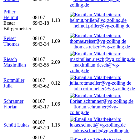
zolling.de
Priller
Helmut
08167
1.13
Erster
6943-18
helmut.priller@vg-zolling.de
Bürgermeister
Reiser
08167
1.09
Thomas
6943-34
thomas.reiser@vg-zolling.de
Riesch
08167
2.09
Maximilian
6943-55
maximilian.riesch@vg-
zolling.de
Rottmüller
08167
0.12
Julia
6943-62
julia.rottmueller@vg-zolling.de
Schranner
08167
1.06
Florian
6943-17
florian.schranner@vg-
zolling.de
08167
Schütt Lukas
1.15
6943-20
lukas.schuett@vg-zolling.de
08167