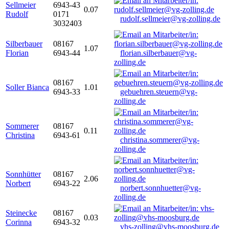
Sellmeier
6943-43
0.07
Rudolf
0171
rudolf.sellmeier@vg-zolling.de
3032403
Silberbauer
08167
1.07
Florian
6943-44
florian.silberbauer@vg-
zolling.de
08167
Soller Bianca
1.01
6943-33
gebuehren.steuern@vg-
zolling.de
Sommerer
08167
0.11
Christina
6943-61
christina.sommerer@vg-
zolling.de
Sonnhütter
08167
2.06
Norbert
6943-22
norbert.sonnhuetter@vg-
zolling.de
Steinecke
08167
0.03
Corinna
6943-32
vhs-zolling@vhs-moosburg.de