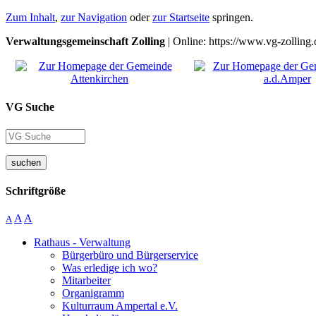
Zum Inhalt
,
zur Navigation
oder
zur Startseite
springen.
Verwaltungsgemeinschaft Zolling
| Online: https://www.vg-zolling.
VG Suche
suchen
Schriftgröße
A
A
A
Rathaus - Verwaltung
Bürgerbüro und Bürgerservice
Was erledige ich wo?
Mitarbeiter
Organigramm
Kulturraum Ampertal e.V.