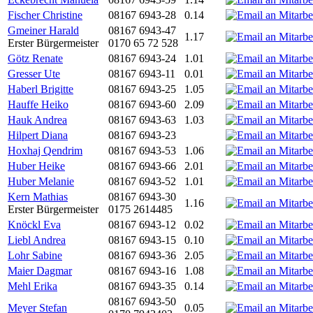
Fischer Christine
08167 6943-28
0.14
Gmeiner Harald
08167 6943-47
1.17
Erster Bürgermeister
0170 65 72 528
Götz Renate
08167 6943-24
1.01
Gresser Ute
08167 6943-11
0.01
Haberl Brigitte
08167 6943-25
1.05
Hauffe Heiko
08167 6943-60
2.09
Hauk Andrea
08167 6943-63
1.03
Hilpert Diana
08167 6943-23
Hoxhaj Qendrim
08167 6943-53
1.06
Huber Heike
08167 6943-66
2.01
Huber Melanie
08167 6943-52
1.01
Kern Mathias
08167 6943-30
1.16
Erster Bürgermeister
0175 2614485
Knöckl Eva
08167 6943-12
0.02
Liebl Andrea
08167 6943-15
0.10
Lohr Sabine
08167 6943-36
2.05
Maier Dagmar
08167 6943-16
1.08
Mehl Erika
08167 6943-35
0.14
08167 6943-50
Meyer Stefan
0.05