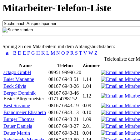
Mitarbeiter-Telefon-Liste
Sprung zu den Mitarbeitern mit dem Anfangsbuchstaben:
a
B
D
E
F
G
H
K
L
M
N
O
P
R
S
T
V
W
Z
Telefonliste der M
Name
Telefon
Zimmer
actago GmbH
09951 99990-20
Baier Marianne
08167 6943-51
1.14
Beck Silvia
08167 6943-26
1.04
Berger Dominik
08167 6943-46
1.12
Erster Bürgermeister
0171 4788152
Best Susanne
08167 6943-19
0.09
Brandmeier Elisabeth
08167 6943-13
0.10
Burger Thomas
08167 6943-21
1.09
Dauer Daniela
08167 6943-27
2.01
Dauer Martin
08167 6943-31
0.04
Eckebrecht Manuela
08167 6943-59
1.14