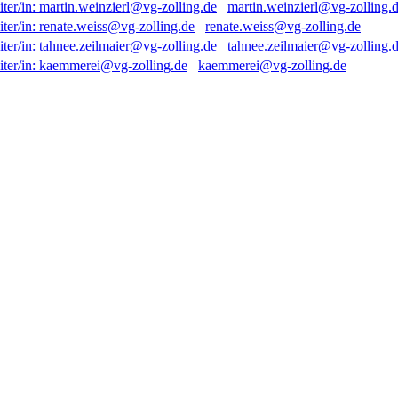
martin.weinzierl@vg-zolling.
renate.weiss@vg-zolling.de
tahnee.zeilmaier@vg-zolling.
kaemmerei@vg-zolling.de