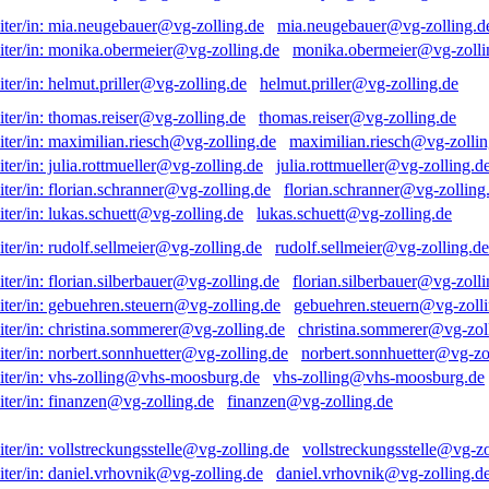
mia.neugebauer@vg-zolling.d
monika.obermeier@vg-zolli
helmut.priller@vg-zolling.de
thomas.reiser@vg-zolling.de
maximilian.riesch@vg-zollin
julia.rottmueller@vg-zolling.d
florian.schranner@vg-zolling
lukas.schuett@vg-zolling.de
rudolf.sellmeier@vg-zolling.de
florian.silberbauer@vg-zolli
gebuehren.steuern@vg-zolli
christina.sommerer@vg-zol
norbert.sonnhuetter@vg-zo
vhs-zolling@vhs-moosburg.de
finanzen@vg-zolling.de
vollstreckungsstelle@vg-zo
daniel.vrhovnik@vg-zolling.d