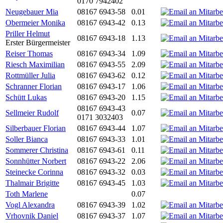
0170 7942402
Neugebauer Mia
08167 6943-58
0.01
Obermeier Monika
08167 6943-42
0.13
Priller Helmut
08167 6943-18
1.13
Erster Bürgermeister
Reiser Thomas
08167 6943-34
1.09
Riesch Maximilian
08167 6943-55
2.09
Rottmüller Julia
08167 6943-62
0.12
Schranner Florian
08167 6943-17
1.06
Schütt Lukas
08167 6943-20
1.15
08167 6943-43
Sellmeier Rudolf
0.07
0171 3032403
Silberbauer Florian
08167 6943-44
1.07
Soller Bianca
08167 6943-33
1.01
Sommerer Christina
08167 6943-61
0.11
Sonnhütter Norbert
08167 6943-22
2.06
Steinecke Corinna
08167 6943-32
0.03
Thalmair Brigitte
08167 6943-45
1.03
Toth Marlene
0.07
Vogl Alexandra
08167 6943-39
1.02
Vrhovnik Daniel
08167 6943-37
1.07