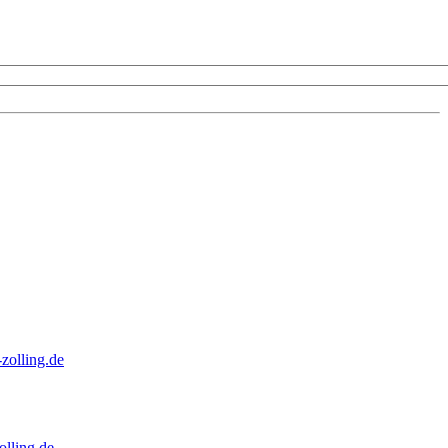
zolling.de
lling.de