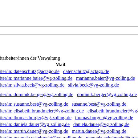
itarbeiter/innen der Verwaltung
Mail
datenschutz@actago.de
marianne.baier@vg-zolling.de
silvia.beck@vg-zolling.de
dominik.berger@vg-zolling.de
susanne.best@vg-zolling.de
elisabeth.brandmeier@vg-
thomas.burger@vg-zolling.de
daniela.dauer@vg-zolling.de
martin.dauer@vg-zolling.de
manuela.eckebrecht@vg-zo