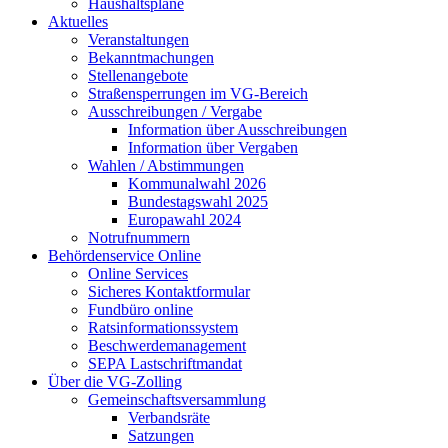
Haushaltspläne
Aktuelles
Veranstaltungen
Bekanntmachungen
Stellenangebote
Straßensperrungen im VG-Bereich
Ausschreibungen / Vergabe
Information über Ausschreibungen
Information über Vergaben
Wahlen / Abstimmungen
Kommunalwahl 2026
Bundestagswahl 2025
Europawahl 2024
Notrufnummern
Behördenservice Online
Online Services
Sicheres Kontaktformular
Fundbüro online
Ratsinformationssystem
Beschwerdemanagement
SEPA Lastschriftmandat
Über die VG-Zolling
Gemeinschaftsversammlung
Verbandsräte
Satzungen