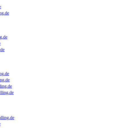
e
ng.de
g.de
e
.de
ng.de
ng.de
ling.de
lling.de
lling.de
e