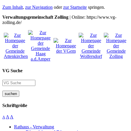
Zum Inhalt
,
zur Navigation
oder
zur Startseite
springen.
Verwaltungsgemeinschaft Zolling
| Online: https://www.vg-
zolling.de/
VG Suche
suchen
Schriftgröße
A
A
A
Rathaus - Verwaltung