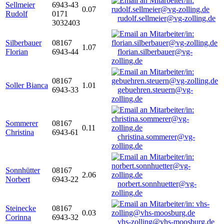
Sellmeier
6943-43
0.07
Rudolf
0171
rudolf.sellmeier@vg-zolling.de
3032403
Silberbauer
08167
1.07
Florian
6943-44
florian.silberbauer@vg-
zolling.de
08167
Soller Bianca
1.01
6943-33
gebuehren.steuern@vg-
zolling.de
Sommerer
08167
0.11
Christina
6943-61
christina.sommerer@vg-
zolling.de
Sonnhütter
08167
2.06
Norbert
6943-22
norbert.sonnhuetter@vg-
zolling.de
Steinecke
08167
0.03
Corinna
6943-32
vhs-zolling@vhs-moosburg.de