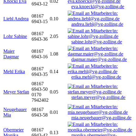
Knöckl Eva
0.02
6943-12
eva.knoeckl@vg-zolling.de
08167
Liebl Andrea
0.10
6943-15
andrea.liebl@vg-zolling.de
08167
Lohr Sabine
2.05
6943-36
sabine.lohr@vg-zolling.de
Maier
08167
1.08
Dagmar
6943-16
dagmar.maier@vg-zolling.de
08167
Mehl Erika
0.14
6943-35
erika.mehl@vg-zolling.de
08167
6943-50
Meyer Stefan
0.05
0170
stefan.meyer@vg-zolling.de
7942402
Neugebauer
08167
0.01
Mia
6943-58
mia.neugebauer@vg-zolling.de
Obermeier
08167
0.13
Monika
6943-42
monika.obermeier@vg-