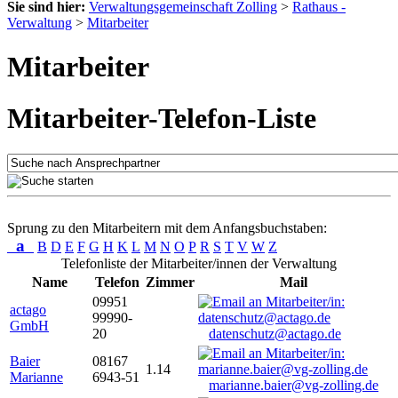
Sie sind hier:
Verwaltungsgemeinschaft Zolling
>
Rathaus -
Verwaltung
>
Mitarbeiter
Mitarbeiter
Mitarbeiter-Telefon-Liste
Sprung zu den Mitarbeitern mit dem Anfangsbuchstaben:
a
B
D
E
F
G
H
K
L
M
N
O
P
R
S
T
V
W
Z
Telefonliste der Mitarbeiter/innen der Verwaltung
Name
Telefon
Zimmer
Mail
09951
actago
99990-
GmbH
20
datenschutz@actago.de
Baier
08167
1.14
Marianne
6943-51
marianne.baier@vg-zolling.de