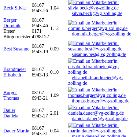
08167
Beck Silvia
1.04
6943-26
silvia.beck@vg-zolling.de
Berger
08167
Dominik
6943-46
1.12
Erster
0171
dominik.berger@vg-zolling.de
Bürgermeister
4788152
08167
Best Susanne
0.09
6943-19
susanne.best@vg-zolling.de
Brandmeier
08167
0.10
Elisabeth
6943-13
elisabeth.brandmeier@vg-
zolling.de
Burger
08167
1.09
Thomas
6943-21
thomas.burger@vg-zolling.de
Dauer
08167
2.01
Daniela
6943-27
daniela.dauer@vg-zolling.de
08167
Dauer Martin
0.04
6943-31
martin.dauer@vg-zolling.de