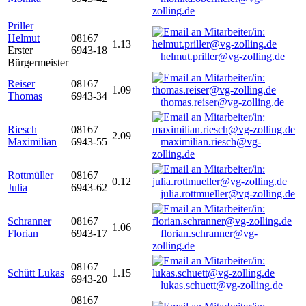
zolling.de
Priller
Helmut
08167
1.13
Erster
6943-18
helmut.priller@vg-zolling.de
Bürgermeister
Reiser
08167
1.09
Thomas
6943-34
thomas.reiser@vg-zolling.de
Riesch
08167
2.09
Maximilian
6943-55
maximilian.riesch@vg-
zolling.de
Rottmüller
08167
0.12
Julia
6943-62
julia.rottmueller@vg-zolling.de
Schranner
08167
1.06
Florian
6943-17
florian.schranner@vg-
zolling.de
08167
Schütt Lukas
1.15
6943-20
lukas.schuett@vg-zolling.de
08167