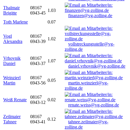
Thalmair
08167
1.03
Brigitte
6943-45
finanzen@vg-zolling.de
Toth Marlene
0.07
Vogl
08167
1.02
Alexandra
6943-39
vollstreckungsstelle@vg-
zolling.de
Vrhovnik
08167
1.07
Daniel
6943-37
daniel.vrhovnik@vg-zolling.de
Weinzierl
08167
0.05
Martin
6943-56
martin.weinzierl@vg-
zolling.de
08167
Weiß Renate
0.02
6943-12
renate.weiss@vg-zolling.de
Zeilmaier
08167
0.12
Tahnee
6943-41
tahnee.zeilmaier@vg-
zolling.de