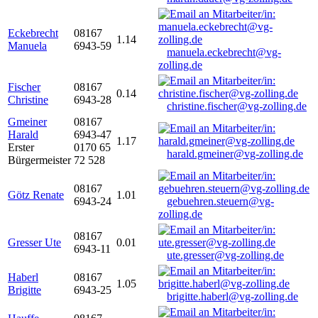
Eckebrecht
08167
1.14
Manuela
6943-59
manuela.eckebrecht@vg-
zolling.de
Fischer
08167
0.14
Christine
6943-28
christine.fischer@vg-zolling.de
Gmeiner
08167
Harald
6943-47
1.17
Erster
0170 65
harald.gmeiner@vg-zolling.de
Bürgermeister
72 528
08167
Götz Renate
1.01
6943-24
gebuehren.steuern@vg-
zolling.de
08167
Gresser Ute
0.01
6943-11
ute.gresser@vg-zolling.de
Haberl
08167
1.05
Brigitte
6943-25
brigitte.haberl@vg-zolling.de