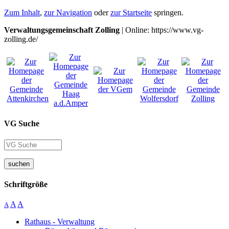
Zum Inhalt
,
zur Navigation
oder
zur Startseite
springen.
Verwaltungsgemeinschaft Zolling
| Online: https://www.vg-
zolling.de/
VG Suche
suchen
Schriftgröße
A
A
A
Rathaus - Verwaltung